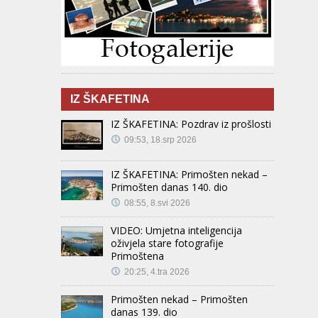
IZ ŠKAFETINA
IZ ŠKAFETINA: Pozdrav iz prošlosti
09:53, 18.srp 2026
IZ ŠKAFETINA: Primošten nekad –
Primošten danas 140. dio
08:55, 8.svi 2026
VIDEO: Umjetna inteligencija
oživjela stare fotografije
Primoštena
20:25, 4.tra 2026
Primošten nekad – Primošten
danas 139. dio