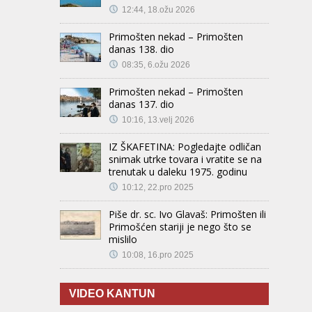
12:44, 18.ožu 2026
Primošten nekad – Primošten
danas 138. dio
08:35, 6.ožu 2026
Primošten nekad – Primošten
danas 137. dio
10:16, 13.velj 2026
IZ ŠKAFETINA: Pogledajte odličan
snimak utrke tovara i vratite se na
trenutak u daleku 1975. godinu
10:12, 22.pro 2025
Piše dr. sc. Ivo Glavaš: Primošten ili
Primošćen stariji je nego što se
mislilo
10:08, 16.pro 2025
VIDEO KANTUN