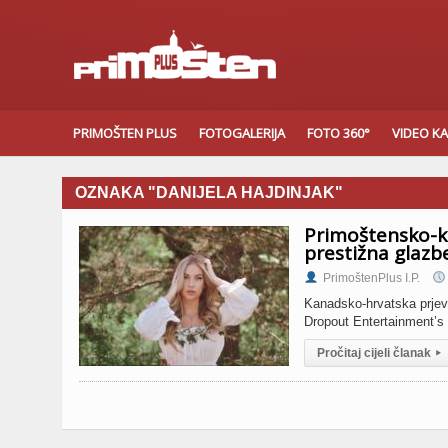
PRIMOŠTEN PLUS
FOTOGALERIJA
FOTO 360°
VIDEO K
OZNAKA "DANIJELA HAJDINJAK"
Primoštensko-k
prestižna glazb
PrimoštenPlus I.P.
Kanadsko-hrvatska prjeva
Dropout Entertainment’
Pročitaj cijeli članak
▸