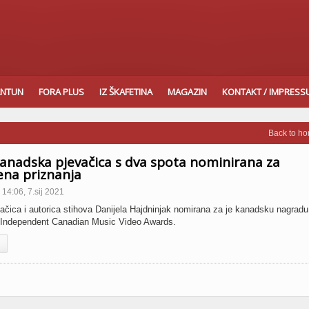
ANTUN
FORA PLUS
IZ ŠKAFETINA
MAGAZIN
KONTAKT / IMPRES
Back to h
anadska pjevačica s dva spota nominirana za
ena priznanja
14:06, 7.sij 2021
čica i autorica stihova Danijela Hajdninjak nomirana za je kanadsku nagradu
s Independent Canadian Music Video Awards.