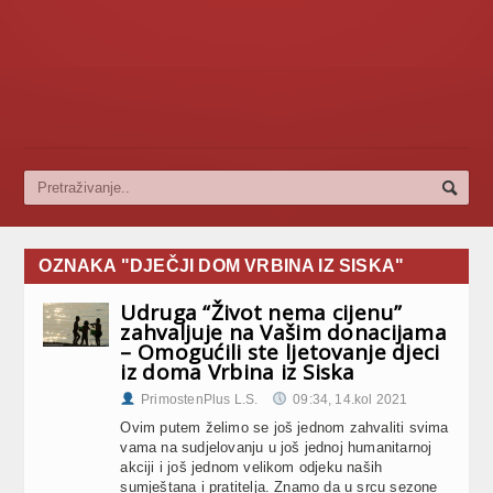
OZNAKA "DJEČJI DOM VRBINA IZ SISKA"
Udruga “Život nema cijenu”
zahvaljuje na Vašim donacijama
– Omogućili ste ljetovanje djeci
iz doma Vrbina iz Siska
PrimostenPlus L.S.
09:34, 14.kol 2021
Ovim putem želimo se još jednom zahvaliti svima
vama na sudjelovanju u još jednoj humanitarnoj
akciji i još jednom velikom odjeku naših
sumještana i pratitelja. Znamo da u srcu sezone