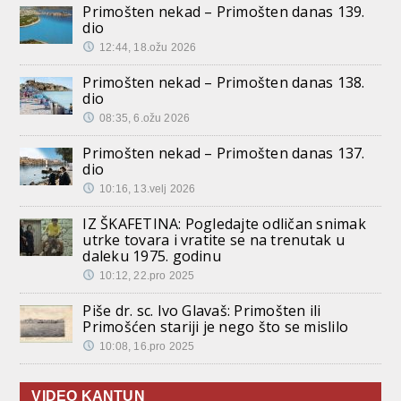
Primošten nekad – Primošten danas 139.
dio
12:44, 18.ožu 2026
Primošten nekad – Primošten danas 138.
dio
08:35, 6.ožu 2026
Primošten nekad – Primošten danas 137.
dio
10:16, 13.velj 2026
IZ ŠKAFETINA: Pogledajte odličan snimak
utrke tovara i vratite se na trenutak u
daleku 1975. godinu
10:12, 22.pro 2025
Piše dr. sc. Ivo Glavaš: Primošten ili
Primošćen stariji je nego što se mislilo
10:08, 16.pro 2025
VIDEO KANTUN