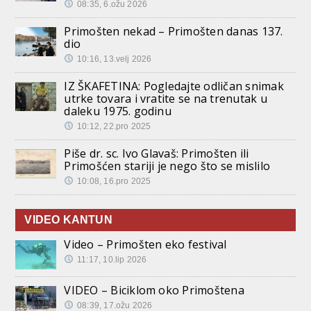
08:35, 6.ožu 2026
Primošten nekad – Primošten danas 137.
dio
10:16, 13.velj 2026
IZ ŠKAFETINA: Pogledajte odličan snimak
utrke tovara i vratite se na trenutak u
daleku 1975. godinu
10:12, 22.pro 2025
Piše dr. sc. Ivo Glavaš: Primošten ili
Primošćen stariji je nego što se mislilo
10:08, 16.pro 2025
VIDEO KANTUN
Video – Primošten eko festival
11:17, 10.lip 2026
VIDEO – Biciklom oko Primoštena
08:39, 17.ožu 2026