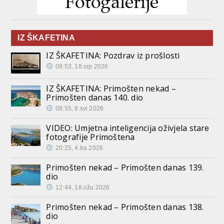
IZ ŠKAFETINA
IZ ŠKAFETINA: Pozdrav iz prošlosti
09:53, 18.srp 2026
IZ ŠKAFETINA: Primošten nekad –
Primošten danas 140. dio
08:55, 8.svi 2026
VIDEO: Umjetna inteligencija oživjela stare
fotografije Primoštena
20:25, 4.tra 2026
Primošten nekad – Primošten danas 139.
dio
12:44, 18.ožu 2026
Primošten nekad – Primošten danas 138.
dio