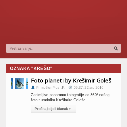
OZNAKA "KREŠO"
Foto planeti by Krešimir Goleš
PrimoštenPlus I.P.
09:37, 22.srp 2016
Zanimljive panorama fotografije od 360º našeg
foto suradnika Krešimira Goleša
Pročitaj cijeli članak
▸