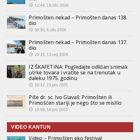
12:44, 18.ožu 2026
Primošten nekad – Primošten danas 138.
dio
08:35, 6.ožu 2026
Primošten nekad – Primošten danas 137.
dio
10:16, 13.velj 2026
IZ ŠKAFETINA: Pogledajte odličan snimak
utrke tovara i vratite se na trenutak u
daleku 1975. godinu
10:12, 22.pro 2025
Piše dr. sc. Ivo Glavaš: Primošten ili
Primošćen stariji je nego što se mislilo
10:08, 16.pro 2025
VIDEO KANTUN
Video – Primošten eko festival