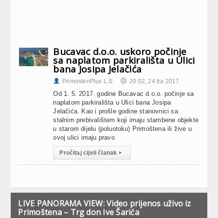
Bucavac d.o.o. uskoro počinje
sa naplatom parkirališta u Ulici
bana Josipa Jelačića
PrimostenPlus L.S.
20:02, 24.tra 2017
Od 1. 5. 2017. godine Bucavac d.o.o. počinje sa
naplatom parkirališta u Ulici bana Josipa
Jelačića. Kao i prošle godine stanovnici sa
stalnim prebivalištem koji imaju stambene objekte
u starom dijelu (poluotoku) Primoštena ili žive u
ovoj ulici imaju pravo
Pročitaj cijeli članak
▸
LIVE PANORAMA VIEW: Video prijenos uživo iz
Primoštena – Trg don Ive Šarića