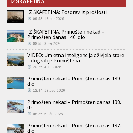
IZ ŠKAFETINA
IZ ŠKAFETINA: Pozdrav iz prošlosti
09:53, 18.srp 2026
IZ ŠKAFETINA: Primošten nekad –
Primošten danas 140. dio
08:55, 8.svi 2026
VIDEO: Umjetna inteligencija oživjela stare
fotografije Primoštena
20:25, 4.tra 2026
Primošten nekad – Primošten danas 139.
dio
12:44, 18.ožu 2026
Primošten nekad – Primošten danas 138.
dio
08:35, 6.ožu 2026
Primošten nekad – Primošten danas 137.
dio