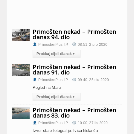
Primošten nekad – Primošten
danas 94. dio
PrimoštenPlus I.P.
08:51, 2.pro 2020
Pročitaj cijeli članak
▸
Primošten nekad – Primošten
danas 91. dio
PrimoštenPlus I.P.
09:40, 25.stu 2020
Pogled na Maru
Pročitaj cijeli članak
▸
Primošten nekad – Primošten
danas 83. dio
PrimoštenPlus I.P.
10:00, 27.lis 2020
Izvor stare fotografije: Ivica Bolanča