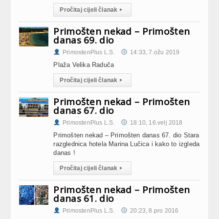
Pročitaj cijeli članak
▸
Primošten nekad – Primošten
danas 69. dio
PrimostenPlus L.S.
14:33, 7.ožu 2019
Plaža Velika Raduča
Pročitaj cijeli članak
▸
Primošten nekad – Primošten
danas 67. dio
PrimostenPlus L.S.
18:10, 16.velj 2018
Primošten nekad – Primošten danas 67. dio Stara
razglednica hotela Marina Lučica i kako to izgleda
danas !
Pročitaj cijeli članak
▸
Primošten nekad – Primošten
danas 61. dio
PrimostenPlus L.S.
20:23, 8.pro 2016