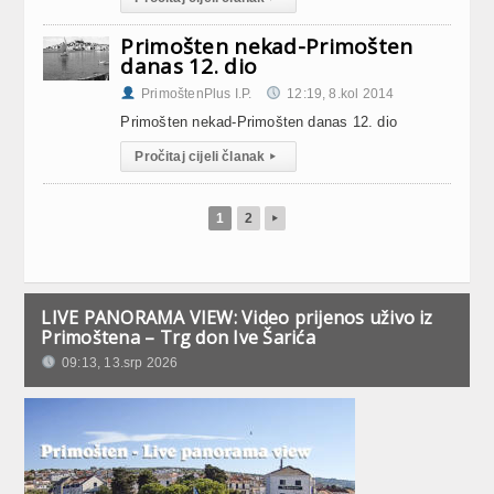
Primošten nekad-Primošten
danas 12. dio
PrimoštenPlus I.P.
12:19, 8.kol 2014
Primošten nekad-Primošten danas 12. dio
Pročitaj cijeli članak
▸
1
2
▸
LIVE PANORAMA VIEW: Video prijenos uživo iz
Primoštena – Trg don Ive Šarića
09:13, 13.srp 2026