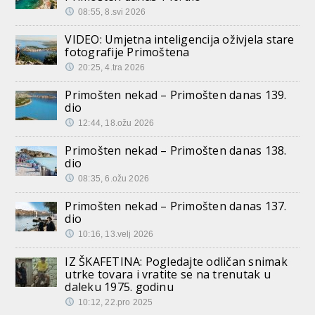
08:55, 8.svi 2026
VIDEO: Umjetna inteligencija oživjela stare
fotografije Primoštena
20:25, 4.tra 2026
Primošten nekad – Primošten danas 139.
dio
12:44, 18.ožu 2026
Primošten nekad – Primošten danas 138.
dio
08:35, 6.ožu 2026
Primošten nekad – Primošten danas 137.
dio
10:16, 13.velj 2026
IZ ŠKAFETINA: Pogledajte odličan snimak
utrke tovara i vratite se na trenutak u
daleku 1975. godinu
10:12, 22.pro 2025