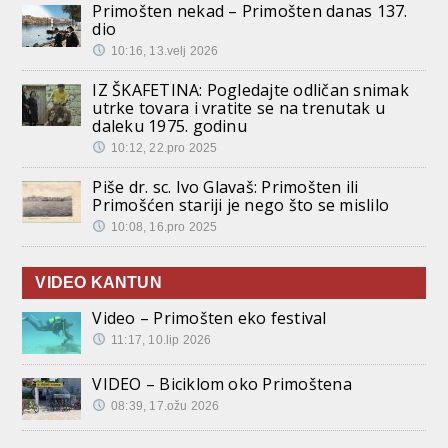
Primošten nekad – Primošten danas 137.
dio
10:16, 13.velj 2026
IZ ŠKAFETINA: Pogledajte odličan snimak
utrke tovara i vratite se na trenutak u
daleku 1975. godinu
10:12, 22.pro 2025
Piše dr. sc. Ivo Glavaš: Primošten ili
Primošćen stariji je nego što se mislilo
10:08, 16.pro 2025
VIDEO KANTUN
Video – Primošten eko festival
11:17, 10.lip 2026
VIDEO – Biciklom oko Primoštena
08:39, 17.ožu 2026