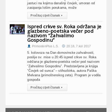
jastuci na kojima današnji čovjek, umoran od
zasipanja lošim porukama, može
Pročitaj cijeli članak
▸
Ispred crkve sv. Roka održana je
glazbeno-poetska večer pod
nazivom “Zahvalimo
Gospodinu”
PrimostenPlus L.S.
20:16, 7.kol 2017
5. kolovoza na Dan domovinske zahvalnosti,
poslije sv. mise u 20:45 ispred crkve sv. Roka
održana je glazbeno-poetska večer pod nazivom
“Zahvalimo Gospodinu”. Predstavljena je knjiga
“Čovjek od sunca” – stihozbirka, autora Paška
Melvana (primoštenskog zeta). Program je vodila
gospođa
Pročitaj cijeli članak
▸