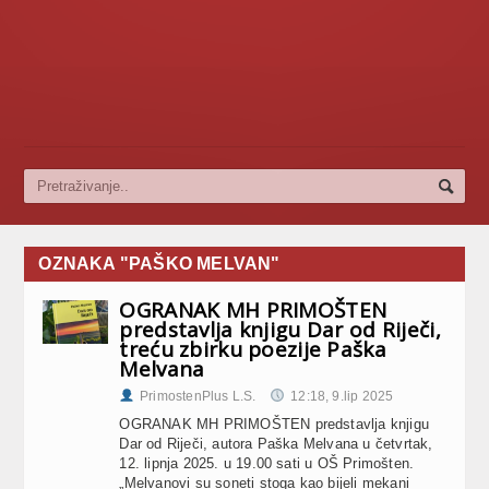
OZNAKA "PAŠKO MELVAN"
OGRANAK MH PRIMOŠTEN
predstavlja knjigu Dar od Riječi,
treću zbirku poezije Paška
Melvana
PrimostenPlus L.S.
12:18, 9.lip 2025
OGRANAK MH PRIMOŠTEN predstavlja knjigu
Dar od Riječi, autora Paška Melvana u četvrtak,
12. lipnja 2025. u 19.00 sati u OŠ Primošten.
„Melvanovi su soneti stoga kao bijeli mekani