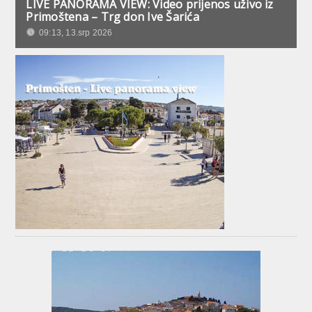
LIVE PANORAMA VIEW: Video prijenos uživo iz
Primoštena – Trg don Ive Šarića
09:13, 13.srp 2026