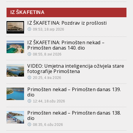
IZ ŠKAFETINA
IZ ŠKAFETINA: Pozdrav iz prošlosti
09:53, 18.srp 2026
IZ ŠKAFETINA: Primošten nekad –
Primošten danas 140. dio
08:55, 8.svi 2026
VIDEO: Umjetna inteligencija oživjela stare
fotografije Primoštena
20:25, 4.tra 2026
Primošten nekad – Primošten danas 139.
dio
12:44, 18.ožu 2026
Primošten nekad – Primošten danas 138.
dio
08:35, 6.ožu 2026