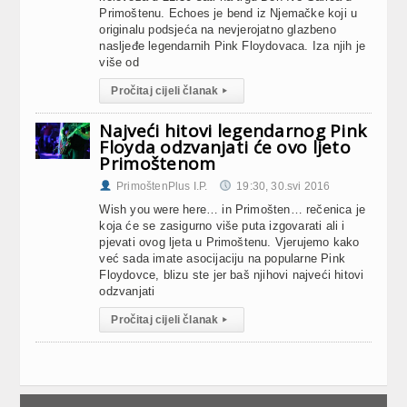
Primoštenu. Echoes je bend iz Njemačke koji u
originalu podsjeća na nevjerojatno glazbeno
nasljeđe legendarnih Pink Floydovaca. Iza njih je
više od
Pročitaj cijeli članak
▸
Najveći hitovi legendarnog Pink
Floyda odzvanjati će ovo ljeto
Primoštenom
PrimoštenPlus I.P.
19:30, 30.svi 2016
Wish you were here… in Primošten… rečenica je
koja će se zasigurno više puta izgovarati ali i
pjevati ovog ljeta u Primoštenu. Vjerujemo kako
već sada imate asocijaciju na popularne Pink
Floydovce, blizu ste jer baš njihovi najveći hitovi
odzvanjati
Pročitaj cijeli članak
▸