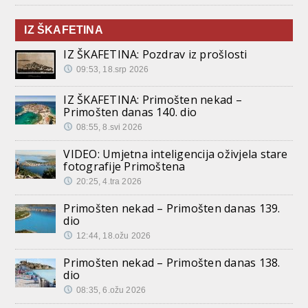
IZ ŠKAFETINA
IZ ŠKAFETINA: Pozdrav iz prošlosti
09:53, 18.srp 2026
IZ ŠKAFETINA: Primošten nekad –
Primošten danas 140. dio
08:55, 8.svi 2026
VIDEO: Umjetna inteligencija oživjela stare
fotografije Primoštena
20:25, 4.tra 2026
Primošten nekad – Primošten danas 139.
dio
12:44, 18.ožu 2026
Primošten nekad – Primošten danas 138.
dio
08:35, 6.ožu 2026