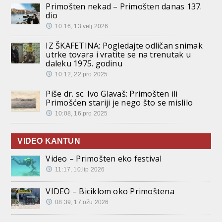
Primošten nekad – Primošten danas 137.
dio
10:16, 13.velj 2026
IZ ŠKAFETINA: Pogledajte odličan snimak
utrke tovara i vratite se na trenutak u
daleku 1975. godinu
10:12, 22.pro 2025
Piše dr. sc. Ivo Glavaš: Primošten ili
Primošćen stariji je nego što se mislilo
10:08, 16.pro 2025
VIDEO KANTUN
Video – Primošten eko festival
11:17, 10.lip 2026
VIDEO – Biciklom oko Primoštena
08:39, 17.ožu 2026