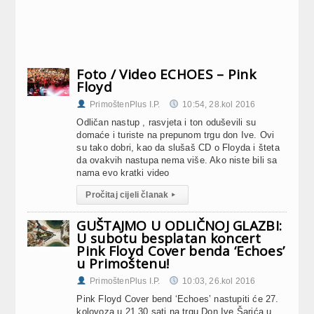
Foto / Video ECHOES – Pink
Floyd
PrimoštenPlus I.P.
10:54, 28.kol 2016
Odličan nastup , rasvjeta i ton oduševili su
domaće i turiste na prepunom trgu don Ive. Ovi
su tako dobri, kao da slušaš CD o Floyda i šteta
da ovakvih nastupa nema više. Ako niste bili sa
nama evo kratki video
Pročitaj cijeli članak
▸
GUŠTAJMO U ODLIČNOJ GLAZBI:
U subotu besplatan koncert
Pink Floyd Cover benda ‘Echoes’
u Primoštenu!
PrimoštenPlus I.P.
10:03, 26.kol 2016
Pink Floyd Cover bend ‘Echoes’ nastupiti će 27.
kolovoza u 21.30 sati na trgu Don Ive Šarića u