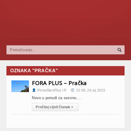
OZNAKA "PRAČKA"
FORA PLUS – Pračka
PrimoštenPlus I.P.
15:08, 26.sij 2015
Novo u ponudi za sezonu….
Pročitaj cijeli članak
▸