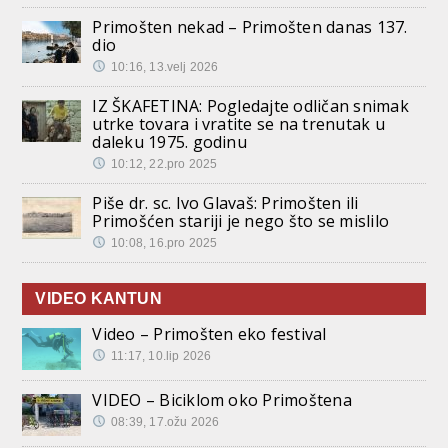
Primošten nekad – Primošten danas 137.
dio
10:16, 13.velj 2026
IZ ŠKAFETINA: Pogledajte odličan snimak
utrke tovara i vratite se na trenutak u
daleku 1975. godinu
10:12, 22.pro 2025
Piše dr. sc. Ivo Glavaš: Primošten ili
Primošćen stariji je nego što se mislilo
10:08, 16.pro 2025
VIDEO KANTUN
Video – Primošten eko festival
11:17, 10.lip 2026
VIDEO – Biciklom oko Primoštena
08:39, 17.ožu 2026