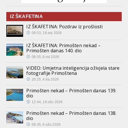
IZ ŠKAFETINA
IZ ŠKAFETINA: Pozdrav iz prošlosti
09:53, 18.srp 2026
IZ ŠKAFETINA: Primošten nekad –
Primošten danas 140. dio
08:55, 8.svi 2026
VIDEO: Umjetna inteligencija oživjela stare
fotografije Primoštena
20:25, 4.tra 2026
Primošten nekad – Primošten danas 139.
dio
12:44, 18.ožu 2026
Primošten nekad – Primošten danas 138.
dio
08:35, 6.ožu 2026