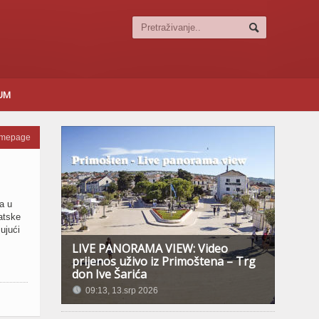
SUM
omepage
a u
vatske
ujući
LIVE PANORAMA VIEW: Video
prijenos uživo iz Primoštena – Trg
don Ive Šarića
09:13, 13.srp 2026