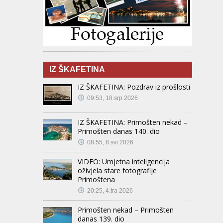
IZ ŠKAFETINA
IZ ŠKAFETINA: Pozdrav iz prošlosti
09:53, 18.srp 2026
IZ ŠKAFETINA: Primošten nekad –
Primošten danas 140. dio
08:55, 8.svi 2026
VIDEO: Umjetna inteligencija
oživjela stare fotografije
Primoštena
20:25, 4.tra 2026
Primošten nekad – Primošten
danas 139. dio