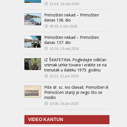
12:44, 18.ožu 2026
Primošten nekad – Primošten
danas 138. dio
08:35, 6.ožu 2026
Primošten nekad – Primošten
danas 137. dio
10:16, 13.velj 2026
IZ ŠKAFETINA: Pogledajte odličan
snimak utrke tovara i vratite se na
trenutak u daleku 1975. godinu
10:12, 22.pro 2025
Piše dr. sc. Ivo Glavaš: Primošten ili
Primošćen stariji je nego što se
mislilo
10:08, 16.pro 2025
VIDEO KANTUN