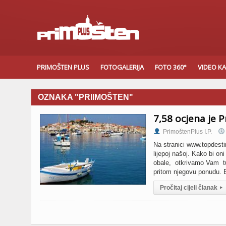
PRIMOŠTEN PLUS
FOTOGALERIJA
FOTO 360°
VIDEO K
OZNAKA "PRIIMOŠTEN"
7,58 ocjena je 
PrimoštenPlus I.P.
Na stranici www.topdesti
lijepoj našoj. Kako bi on
obale, otkrivamo Vam tur
pritom njegovu ponudu. 
Pročitaj cijeli članak
▸