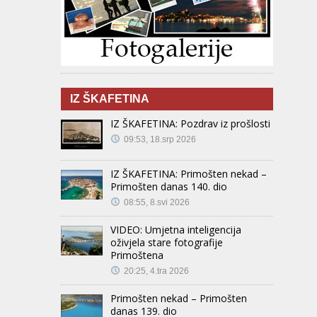
IZ ŠKAFETINA
IZ ŠKAFETINA: Pozdrav iz prošlosti
09:53, 18.srp 2026
IZ ŠKAFETINA: Primošten nekad –
Primošten danas 140. dio
08:55, 8.svi 2026
VIDEO: Umjetna inteligencija
oživjela stare fotografije
Primoštena
20:25, 4.tra 2026
Primošten nekad – Primošten
danas 139. dio