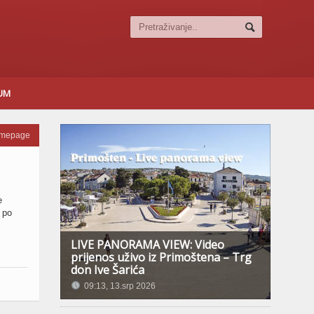
SUM
omepage
e
 po
LIVE PANORAMA VIEW: Video
prijenos uživo iz Primoštena – Trg
don Ive Šarića
09:13, 13.srp 2026