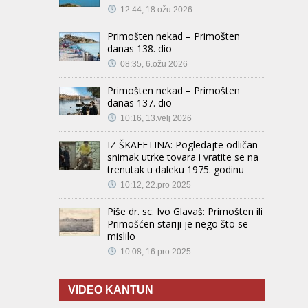
12:44, 18.ožu 2026
Primošten nekad – Primošten
danas 138. dio
08:35, 6.ožu 2026
Primošten nekad – Primošten
danas 137. dio
10:16, 13.velj 2026
IZ ŠKAFETINA: Pogledajte odličan
snimak utrke tovara i vratite se na
trenutak u daleku 1975. godinu
10:12, 22.pro 2025
Piše dr. sc. Ivo Glavaš: Primošten ili
Primošćen stariji je nego što se
mislilo
10:08, 16.pro 2025
VIDEO KANTUN