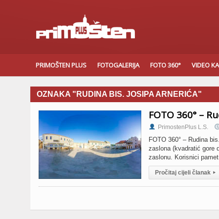
PRIMOŠTEN PLUS
FOTOGALERIJA
FOTO 360°
VIDEO K
OZNAKA "RUDINA BIS. JOSIPA ARNERIĆA"
FOTO 360° – Rud
PrimostenPlus L.S.
FOTO 360° – Rudina bis. J
zaslona (kvadratić gore
zaslonu. Korisnici pamet
Pročitaj cijeli članak
▸