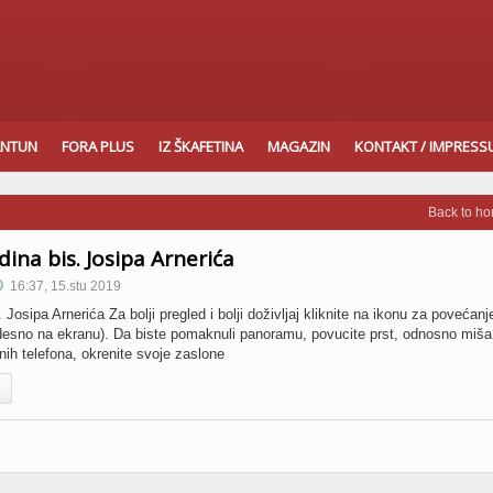
ANTUN
FORA PLUS
IZ ŠKAFETINA
MAGAZIN
KONTAKT / IMPRES
Back to h
ina bis. Josipa Arnerića
16:37, 15.stu 2019
osipa Arnerića Za bolji pregled i bolji doživljaj kliknite na ikonu za povećanj
 desno na ekranu). Da biste pomaknuli panoramu, povucite prst, odnosno miša
nih telefona, okrenite svoje zaslone