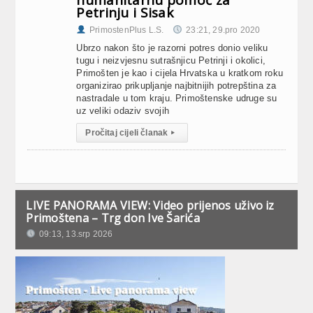
humanitarnu pomoć za
Petrinju i Sisak
PrimostenPlus L.S.
23:21, 29.pro 2020
Ubrzo nakon što je razorni potres donio veliku
tugu i neizvjesnu sutrašnjicu Petrinji i okolici,
Primošten je kao i cijela Hrvatska u kratkom roku
organizirao prikupljanje najbitnijih potrepština za
nastradale u tom kraju. Primoštenske udruge su
uz veliki odaziv svojih
Pročitaj cijeli članak
▸
LIVE PANORAMA VIEW: Video prijenos uživo iz
Primoštena – Trg don Ive Šarića
09:13, 13.srp 2026