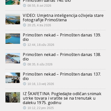
Primošten danas 140. dio
08:55, 8.svi 2026
VIDEO: Umjetna inteligencija oživjela stare
fotografije Primoštena
20:25, 4.tra 2026
Primošten nekad – Primošten danas 139.
dio
12:44, 18.ožu 2026
Primošten nekad – Primošten danas 138.
dio
08:35, 6.ožu 2026
Primošten nekad – Primošten danas 137.
dio
10:16, 13.velj 2026
IZ ŠKAFETINA: Pogledajte odličan snimak
utrke tovara i vratite se na trenutak u
daleku 1975. godinu
10:12, 22.pro 2025