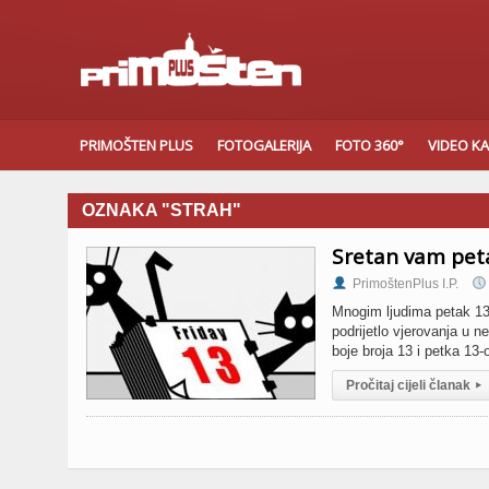
PRIMOŠTEN PLUS
FOTOGALERIJA
FOTO 360°
VIDEO K
OZNAKA "STRAH"
Sretan vam peta
PrimoštenPlus I.P.
Mnogim ljudima petak 13.
podrijetlo vjerovanja u 
boje broja 13 i petka 13-
Pročitaj cijeli članak
▸