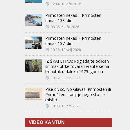
12:44, 18.ožu 2026
Primošten nekad – Primošten
danas 138. dio
08:35, 6.ožu 2026
Primošten nekad – Primošten
danas 137. dio
10:16, 13.velj 2026
IZ ŠKAFETINA: Pogledajte odličan
snimak utrke tovara i vratite se na
trenutak u daleku 1975. godinu
10:12, 22.pro 2025
Piše dr. sc. Ivo Glavaš: Primošten ili
Primošćen stariji je nego što se
mislilo
10:08, 16.pro 2025
VIDEO KANTUN