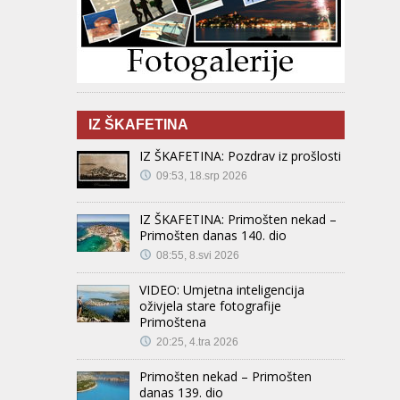
IZ ŠKAFETINA
IZ ŠKAFETINA: Pozdrav iz prošlosti
09:53, 18.srp 2026
IZ ŠKAFETINA: Primošten nekad –
Primošten danas 140. dio
08:55, 8.svi 2026
VIDEO: Umjetna inteligencija
oživjela stare fotografije
Primoštena
20:25, 4.tra 2026
Primošten nekad – Primošten
danas 139. dio