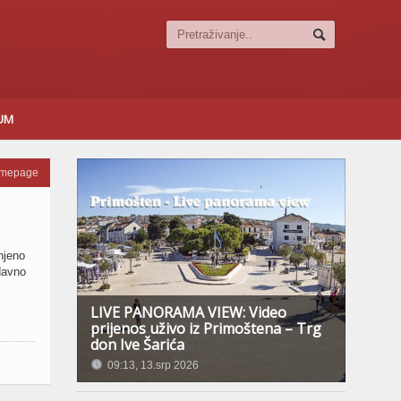
SUM
omepage
njeno
davno
LIVE PANORAMA VIEW: Video
prijenos uživo iz Primoštena – Trg
don Ive Šarića
09:13, 13.srp 2026