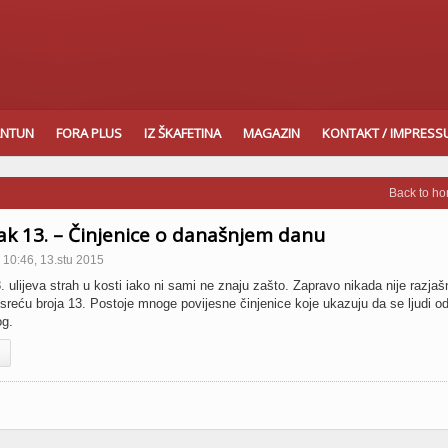
ANTUN
FORA PLUS
IZ ŠKAFETINA
MAGAZIN
KONTAKT / IMPRES
Back to h
k 13. – Činjenice o današnjem danu
10:46, 13.stu 2015
 ulijeva strah u kosti iako ni sami ne znaju zašto. Zapravo nikada nije razjaš
nesreću broja 13. Postoje mnoge povijesne činjenice koje ukazuju da se ljudi o
og.