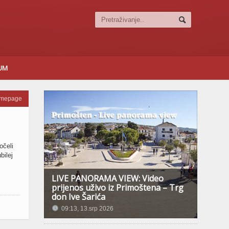
SUM
omepage
očeli
bilej
LIVE PANORAMA VIEW: Video
prijenos uživo iz Primoštena – Trg
don Ive Šarića
09:13, 13.srp 2026