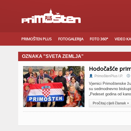
PRIMOŠTEN PLUS
FOTOGALERIJA
FOTO 360°
VIDEO K
OZNAKA "SVETA ZEMLJA"
Hodočašće prim
PrimoštenPlus I.P.
Vjernici Primoštenske žu
su sedmodnevno biskupij
„Pedeset godina od kanon
Pročitaj cijeli članak
▸