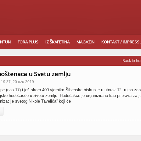
ANTUN
FORA PLUS
IZ ŠKAFETINA
MAGAZIN
KONTAKT / IMPRES
Back to h
oštenaca u Svetu zemlju
19:37, 20.ožu 2019
pe (nas 17) i još skoro 400 vjernika Šibenske biskupije u utorak 12. rujna zap
sko hodočašće u Svetu zemlju. Hodočašće je organizirano kao priprava za ju
izacije svetog Nikole Tavelića“ koji će