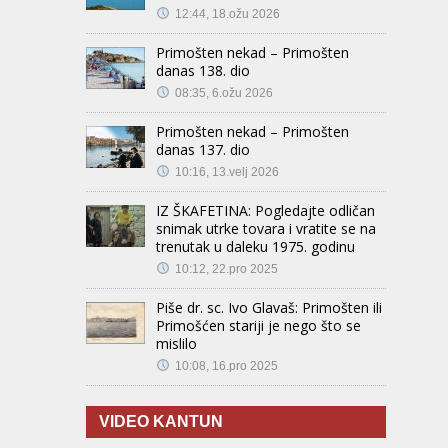
12:44, 18.ožu 2026
Primošten nekad – Primošten
danas 138. dio
08:35, 6.ožu 2026
Primošten nekad – Primošten
danas 137. dio
10:16, 13.velj 2026
IZ ŠKAFETINA: Pogledajte odličan
snimak utrke tovara i vratite se na
trenutak u daleku 1975. godinu
10:12, 22.pro 2025
Piše dr. sc. Ivo Glavaš: Primošten ili
Primošćen stariji je nego što se
mislilo
10:08, 16.pro 2025
VIDEO KANTUN