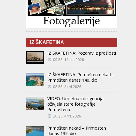
IZ ŠKAFETINA
IZ ŠKAFETINA: Pozdrav iz prošlosti
09:53, 18.srp 2026
IZ ŠKAFETINA: Primošten nekad –
Primošten danas 140. dio
08:55, 8.svi 2026
VIDEO: Umjetna inteligencija
oživjela stare fotografije
Primoštena
20:25, 4.tra 2026
Primošten nekad – Primošten
danas 139. dio