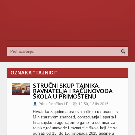
OZNAKA "TAJNICI"
STRUČNI SKUP TAJNIKA,
RAVNATELJA I RAČUNOVOĐA
ŠKOLA U PRIMOŠTENU
PrimoštenPlus I.P.
12:50, 13.lis 2015
Hrvatska zajednica osnovnih škola u suradnji s
Ministarstvom znanosti, obrazovanja i sporta i
financijskom agencijom organizira seminar za
tajnike,računovođe i ravnatelje škola koji će se
održati od 13. do 16. listopada 2015.godine u