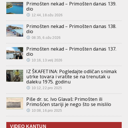
Primošten nekad – Primošten danas 139.
dio
12:44, 18.ožu 2026
Primošten nekad – Primošten danas 138.
dio
08:35, 6.ožu 2026
Primošten nekad – Primošten danas 137.
dio
10:16, 13.velj 2026
IZ ŠKAFETINA: Pogledajte odličan snimak
utrke tovara i vratite se na trenutak u
daleku 1975. godinu
10:12, 22.pro 2025
Piše dr. sc. Ivo Glavaš: Primošten ili
Primošćen stariji je nego što se mislilo
10:08, 16.pro 2025
VIDEO KANTUN