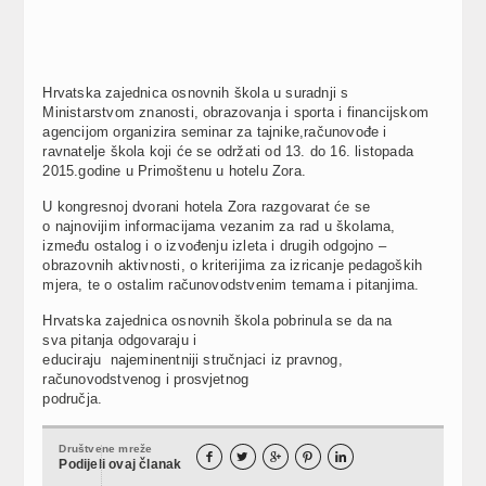
Hrvatska zajednica osnovnih škola u suradnji s
Ministarstvom znanosti, obrazovanja i sporta i financijskom
agencijom organizira seminar za tajnike,računovođe i
ravnatelje škola koji će se održati od 13. do 16. listopada
2015.godine u Primoštenu u hotelu Zora.
U kongresnoj dvorani hotela Zora razgovarat će se
o najnovijim informacijama vezanim za rad u školama,
između ostalog i o izvođenju izleta i drugih odgojno –
obrazovnih aktivnosti, o kriterijima za izricanje pedagoških
mjera, te o ostalim računovodstvenim temama i pitanjima.
Hrvatska zajednica osnovnih škola pobrinula se da na
sva pitanja odgovaraju i
educiraju najeminentniji stručnjaci iz pravnog,
računovodstvenog i prosvjetnog
područja.
Društvene mreže





Podijeli ovaj članak