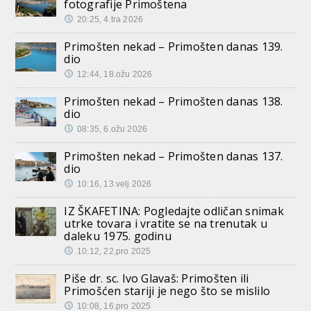
fotografije Primoštena
20:25, 4.tra 2026
Primošten nekad – Primošten danas 139.
dio
12:44, 18.ožu 2026
Primošten nekad – Primošten danas 138.
dio
08:35, 6.ožu 2026
Primošten nekad – Primošten danas 137.
dio
10:16, 13.velj 2026
IZ ŠKAFETINA: Pogledajte odličan snimak
utrke tovara i vratite se na trenutak u
daleku 1975. godinu
10:12, 22.pro 2025
Piše dr. sc. Ivo Glavaš: Primošten ili
Primošćen stariji je nego što se mislilo
10:08, 16.pro 2025