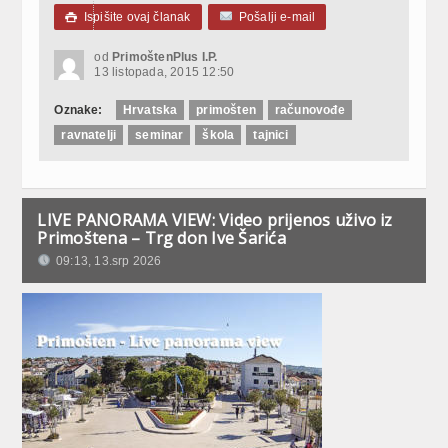
Ispišite ovaj članak
Pošalji e-mail

od
PrimoštenPlus I.P.
13 listopada, 2015 12:50
Oznake:
Hrvatska
primošten
računovođe
ravnatelji
seminar
škola
tajnici
LIVE PANORAMA VIEW: Video prijenos uživo iz
Primoštena – Trg don Ive Šarića
09:13, 13.srp 2026