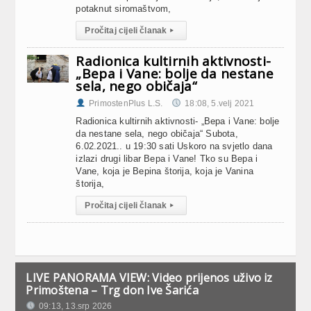
potaknut siromaštvom,
Pročitaj cijeli članak
▸
Radionica kultirnih aktivnosti-
„Bepa i Vane: bolje da nestane
sela, nego običaja“
PrimostenPlus L.S.
18:08, 5.velj 2021
Radionica kultirnih aktivnosti- „Bepa i Vane: bolje
da nestane sela, nego običaja“ Subota,
6.02.2021.. u 19:30 sati Uskoro na svjetlo dana
izlazi drugi libar Bepa i Vane! Tko su Bepa i
Vane, koja je Bepina štorija, koja je Vanina
štorija,
Pročitaj cijeli članak
▸
LIVE PANORAMA VIEW: Video prijenos uživo iz
Primoštena – Trg don Ive Šarića
09:13, 13.srp 2026