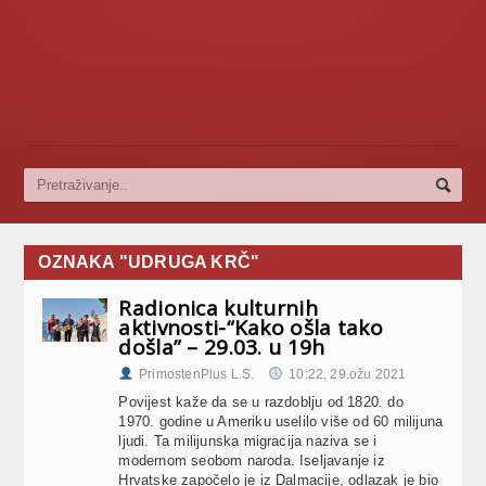
OZNAKA "UDRUGA KRČ"
Radionica kulturnih
aktivnosti-“Kako ošla tako
došla” – 29.03. u 19h
PrimostenPlus L.S.
10:22, 29.ožu 2021
Povijest kaže da se u razdoblju od 1820. do
1970. godine u Ameriku uselilo više od 60 milijuna
ljudi. Ta milijunska migracija naziva se i
modernom seobom naroda. Iseljavanje iz
Hrvatske započelo je iz Dalmacije, odlazak je bio