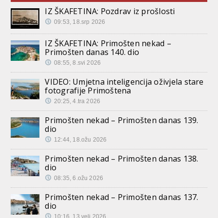
IZ ŠKAFETINA: Pozdrav iz prošlosti
09:53, 18.srp 2026
IZ ŠKAFETINA: Primošten nekad –
Primošten danas 140. dio
08:55, 8.svi 2026
VIDEO: Umjetna inteligencija oživjela stare
fotografije Primoštena
20:25, 4.tra 2026
Primošten nekad – Primošten danas 139.
dio
12:44, 18.ožu 2026
Primošten nekad – Primošten danas 138.
dio
08:35, 6.ožu 2026
Primošten nekad – Primošten danas 137.
dio
10:16, 13.velj 2026