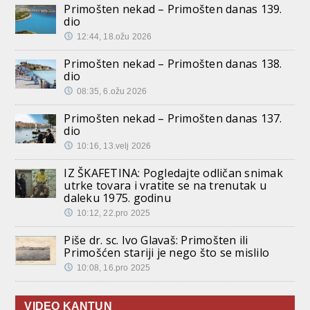
Primošten nekad – Primošten danas 139.
dio
12:44, 18.ožu 2026
Primošten nekad – Primošten danas 138.
dio
08:35, 6.ožu 2026
Primošten nekad – Primošten danas 137.
dio
10:16, 13.velj 2026
IZ ŠKAFETINA: Pogledajte odličan snimak
utrke tovara i vratite se na trenutak u
daleku 1975. godinu
10:12, 22.pro 2025
Piše dr. sc. Ivo Glavaš: Primošten ili
Primošćen stariji je nego što se mislilo
10:08, 16.pro 2025
VIDEO KANTUN