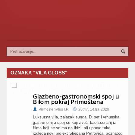
OZNAKA "VILA GLOSS"
Glazbeno-gastronomski spoj u
Bilom pokraj Primoštena
PrimoštenPlus I.P.
20:47, 14.tra 2020
Luksuzna vila, zalazak sunca, Dj set i vrhunska
gastronomija spoj su koji zvuči kao scenarij iz
filma koji se snima na Ibizi, ali upravo tako
izgleda novi projekt Stjepana Petrovića, poznatog