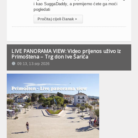
i kao SuggaDaddy, a premijerno ćete ga moći
pogledati
Pročitaj cijeli članak
▸
LIVE PANORAMA VIEW: Video prijenos uživo iz
Primoštena – Trg don Ive Šarića
09:13, 13.srp 2026