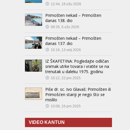
12:44, 18.ožu 2026
Primošten nekad – Primošten
danas 138. dio
08:35, 6.ožu 2026
Primošten nekad – Primošten
danas 137. dio
10:16, 13.velj 2026
IZ ŠKAFETINA: Pogledajte odličan
snimak utrke tovara i vratite se na
trenutak u daleku 1975. godinu
10:12, 22.pro 2025
Piše dr. sc. Ivo Glavaš: Primošten ili
Primošćen stariji je nego što se
mislilo
10:08, 16.pro 2025
VIDEO KANTUN