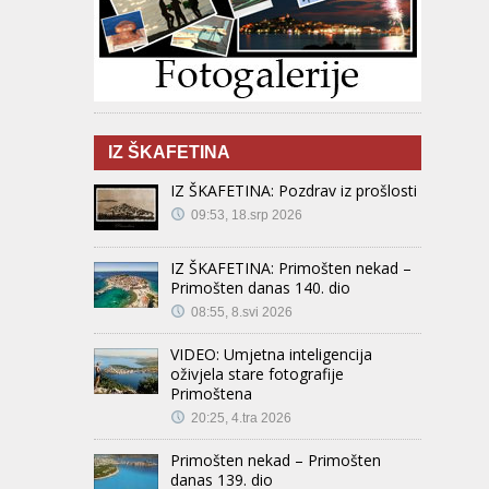
IZ ŠKAFETINA
IZ ŠKAFETINA: Pozdrav iz prošlosti
09:53, 18.srp 2026
IZ ŠKAFETINA: Primošten nekad –
Primošten danas 140. dio
08:55, 8.svi 2026
VIDEO: Umjetna inteligencija
oživjela stare fotografije
Primoštena
20:25, 4.tra 2026
Primošten nekad – Primošten
danas 139. dio