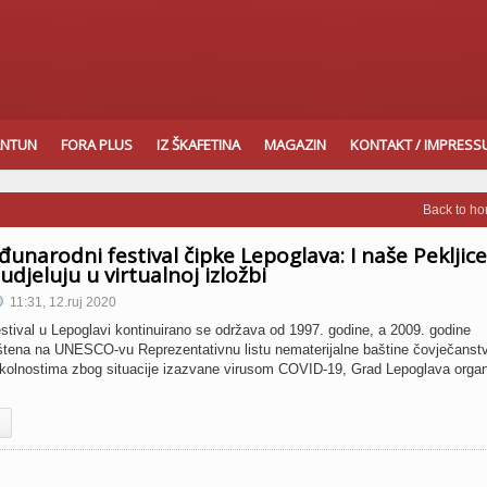
ANTUN
FORA PLUS
IZ ŠKAFETINA
MAGAZIN
KONTAKT / IMPRES
Back to h
đunarodni festival čipke Lepoglava: I naše Pekljice
djeluju u virtualnoj izložbi
11:31, 12.ruj 2020
stival u Lepoglavi kontinuirano se održava od 1997. godine, a 2009. godine
rštena na UNESCO-vu Reprezentativnu listu nematerijalne baštine čovječanst
kolnostima zbog situacije izazvane virusom COVID-19, Grad Lepoglava organ