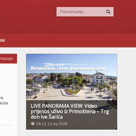
SUM
omepage
va.
izira
LIVE PANORAMA VIEW: Video
prijenos uživo iz Primoštena – Trg
don Ive Šarića
09:13, 13.srp 2026