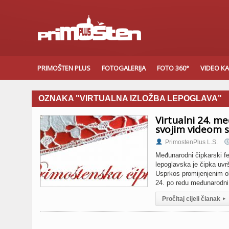
PRIMOŠTEN PLUS
FOTOGALERIJA
FOTO 360°
VIDEO K
OZNAKA "VIRTUALNA IZLOŽBA LEPOGLAVA"
Virtualni 24. me
svojim videom su
PrimostenPlus L.S.
Međunarodni čipkarski fe
lepoglavska je čipka uv
Usprkos promijenjenim o
24. po redu međunarodni
Pročitaj cijeli članak
▸