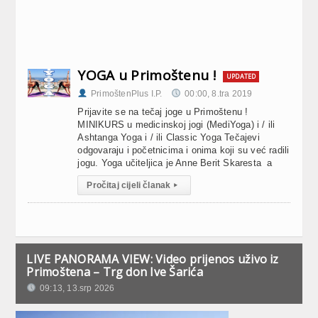
YOGA u Primoštenu !
UPDATED
PrimoštenPlus I.P.
00:00, 8.tra 2019
Prijavite se na tečaj joge u Primoštenu !
MINIKURS u medicinskoj jogi (MediYoga) i / ili
Ashtanga Yoga i / ili Classic Yoga Tečajevi
odgovaraju i početnicima i onima koji su već radili
jogu. Yoga učiteljica je Anne Berit Skaresta a
Pročitaj cijeli članak
▸
LIVE PANORAMA VIEW: Video prijenos uživo iz
Primoštena – Trg don Ive Šarića
09:13, 13.srp 2026