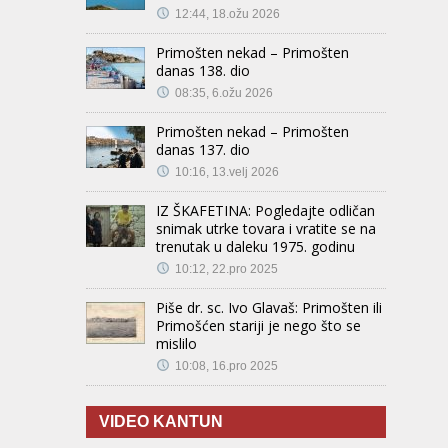
12:44, 18.ožu 2026
Primošten nekad – Primošten
danas 138. dio
08:35, 6.ožu 2026
Primošten nekad – Primošten
danas 137. dio
10:16, 13.velj 2026
IZ ŠKAFETINA: Pogledajte odličan
snimak utrke tovara i vratite se na
trenutak u daleku 1975. godinu
10:12, 22.pro 2025
Piše dr. sc. Ivo Glavaš: Primošten ili
Primošćen stariji je nego što se
mislilo
10:08, 16.pro 2025
VIDEO KANTUN