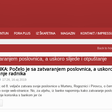
ANTUN
FORA PLUS
IZ ŠKAFETINA
MAGAZIN
KONTAKT / IMPRES
Back to h
A: Počelo je sa zatvaranjem poslovnica, a uskor
anje radnika
17:26, 16.sij 2019
od 8. veljače zatvara svoje poslovnice u Murteru, Rogoznici i Pirovcu, o če
eko svoje web-stranice. No, za utjehu, iz banke napominju kako zatvaranje posl
nje korisnika s bankom jer će