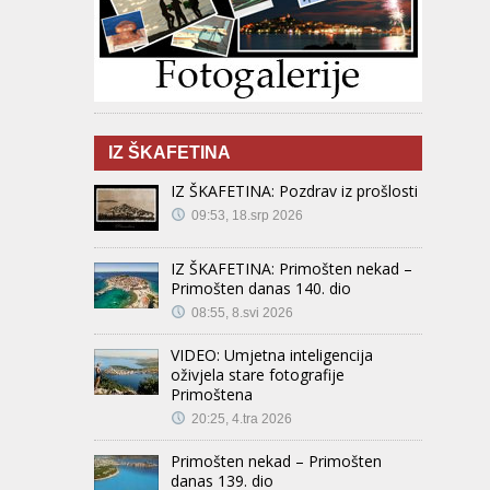
IZ ŠKAFETINA
IZ ŠKAFETINA: Pozdrav iz prošlosti
09:53, 18.srp 2026
IZ ŠKAFETINA: Primošten nekad –
Primošten danas 140. dio
08:55, 8.svi 2026
VIDEO: Umjetna inteligencija
oživjela stare fotografije
Primoštena
20:25, 4.tra 2026
Primošten nekad – Primošten
danas 139. dio