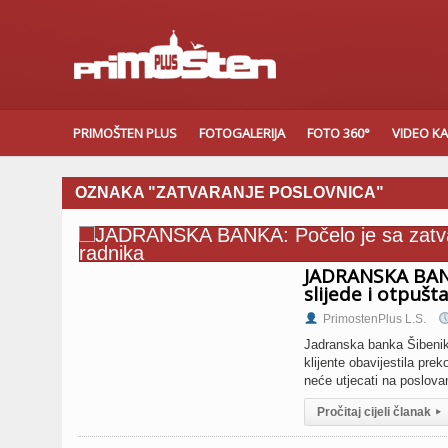
PRIMOŠTEN PLUS
FOTOGALERIJA
FOTO 360°
VIDEO K
OZNAKA "ZATVARANJE POSLOVNICA"
JADRANSKA BANK
slijede i otpušt
PrimostenPlus L.S.
Jadranska banka Šibenik 
klijente obavijestila pr
neće utjecati na poslova
Pročitaj cijeli članak
▸