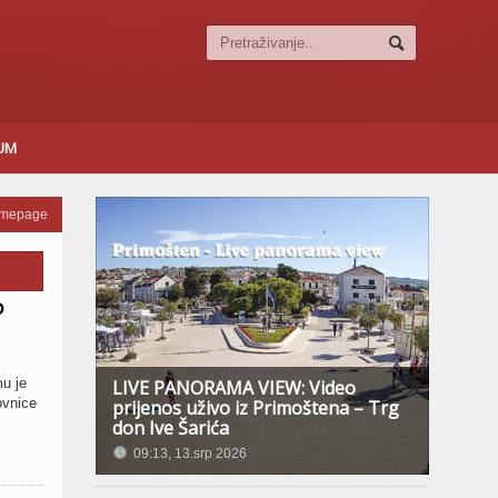
SUM
omepage
o
mu je
LIVE PANORAMA VIEW: Video
ovnice
prijenos uživo iz Primoštena – Trg
don Ive Šarića
09:13, 13.srp 2026