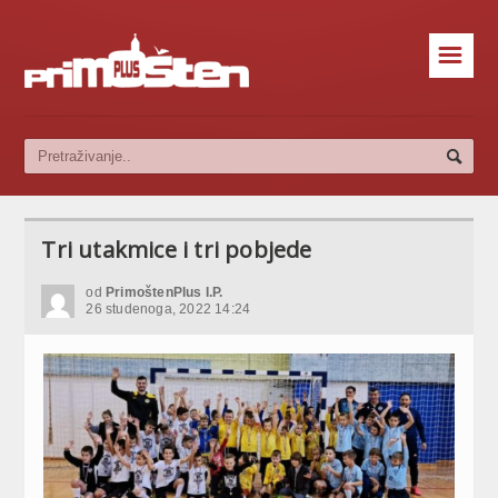
☰
Tri utakmice i tri pobjede
od
PrimoštenPlus I.P.
26 studenoga, 2022 14:24