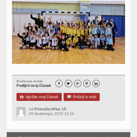
Društvene mreže





Podijeli ovaj članak
Ispišite ovaj članak
Pošalji e-mail

od
PrimoštenPlus I.P.
26 studenoga, 2022 14:24