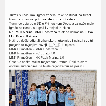
Jutros su naši mali igrači trenera Roke nastupali na futsal
turniru i organizaciji
Futsal klub Bonito Kaštela
.
Turnir se odigrao u SD u Primorskom Docu, a uz naše male
igrače na turniru su igrali i vršnjaci iz ekipa
NK Pauk Marina
,
MNK Podstrana
te ekipa domaćina
Futsal
klub Bonito Kaštela
.
Naši su dečki odigrali vrhunske tri utakmice i upisali sve tri
pobjede te uvjerljivo osvojili
1. mjesto.
MNK Primošten – MNK Podstrana 3:0
MNK Primošten – FC Bonito 7:0
MNK Primošten – NK Pauk Marina 1:0
Čestitke našim malim majstorima, treneru Roki te svim
ostalim sudionicima, te hvala organizatoru na pozivu.