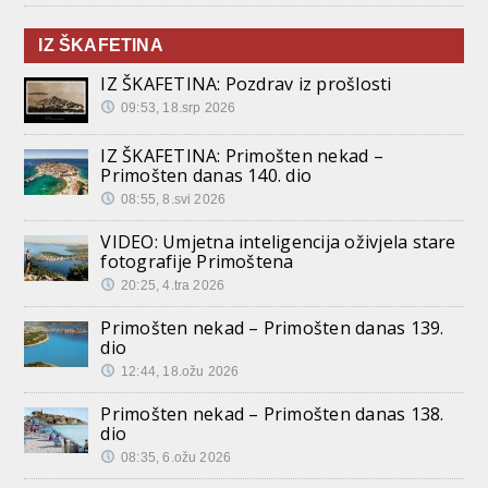
IZ ŠKAFETINA
IZ ŠKAFETINA: Pozdrav iz prošlosti
09:53, 18.srp 2026
IZ ŠKAFETINA: Primošten nekad –
Primošten danas 140. dio
08:55, 8.svi 2026
VIDEO: Umjetna inteligencija oživjela stare
fotografije Primoštena
20:25, 4.tra 2026
Primošten nekad – Primošten danas 139.
dio
12:44, 18.ožu 2026
Primošten nekad – Primošten danas 138.
dio
08:35, 6.ožu 2026