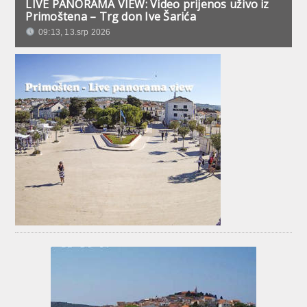
LIVE PANORAMA VIEW: Video prijenos uživo iz
Primoštena – Trg don Ive Šarića
09:13, 13.srp 2026