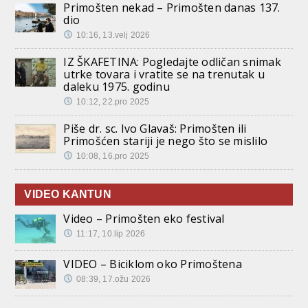
Primošten nekad – Primošten danas 137.
dio
10:16, 13.velj 2026
IZ ŠKAFETINA: Pogledajte odličan snimak
utrke tovara i vratite se na trenutak u
daleku 1975. godinu
10:12, 22.pro 2025
Piše dr. sc. Ivo Glavaš: Primošten ili
Primošćen stariji je nego što se mislilo
10:08, 16.pro 2025
VIDEO KANTUN
Video – Primošten eko festival
11:17, 10.lip 2026
VIDEO – Biciklom oko Primoštena
08:39, 17.ožu 2026