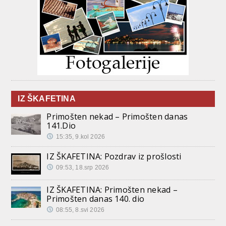
IZ ŠKAFETINA
Primošten nekad – Primošten danas
141.Dio
15:35, 9.kol 2026
IZ ŠKAFETINA: Pozdrav iz prošlosti
09:53, 18.srp 2026
IZ ŠKAFETINA: Primošten nekad –
Primošten danas 140. dio
08:55, 8.svi 2026