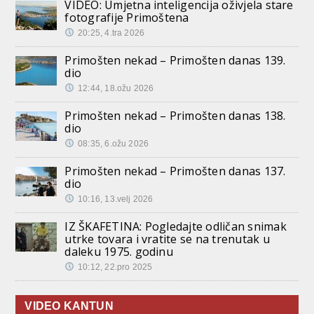
VIDEO: Umjetna inteligencija oživjela stare
fotografije Primoštena
20:25, 4.tra 2026
Primošten nekad – Primošten danas 139.
dio
12:44, 18.ožu 2026
Primošten nekad – Primošten danas 138.
dio
08:35, 6.ožu 2026
Primošten nekad – Primošten danas 137.
dio
10:16, 13.velj 2026
IZ ŠKAFETINA: Pogledajte odličan snimak
utrke tovara i vratite se na trenutak u
daleku 1975. godinu
10:12, 22.pro 2025
VIDEO KANTUN