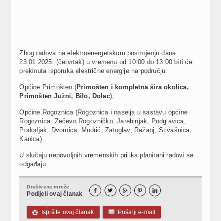
Zbog radova na elektroenergetskom postrojenju dana
23.01.2025. (četvrtak) u vremenu od 10:00 do 13:00 biti će
prekinuta isporuka električne energije na području:
Općine Primošten (
Primošten i kompletna šira okolica,
Primošten Južni, Bilo, Dolac
),
Općine Rogoznica (Rogoznica i naselja u sastavu općine
Rogoznica: Zečevo Rogozničko, Jarebinjak, Podglavica,
Podorljak, Dvornica, Modrić, Zatoglav, Ražanj, Stivašnica,
Kanica)
U slučaju nepovoljnih vremenskih prilika planirani radovi se
odgađaju.
Društvene mreže





Podijeli ovaj članak
Ispišite ovaj članak
Pošalji e-mail
