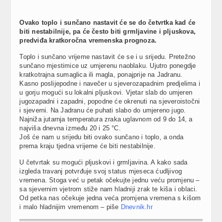
Ovako toplo i sunčano nastavit će se do četvrtka kad će
biti nestabilnije, pa će često biti grmljavine i pljuskova,
predviđa kratkoročna vremenska prognoza.
Toplo i sunčano vrijeme nastavit će se i u srijedu. Pretežno
sunčano mjestimice uz umjerenu naoblaku. Ujutro ponegdje
kratkotrajna sumaglica ili magla, ponajprije na Jadranu.
Kasno poslijepodne i navečer u sjeverozapadnim predjelima i
u gorju mogući su lokalni pljuskovi. Vjetar slab do umjeren
jugozapadni i zapadni, popodne će okrenuti na sjeveroistočni
i sjeverni. Na Jadranu će puhati slabo do umjereno jugo.
Najniža jutarnja temperatura zraka uglavnom od 9 do 14, a
najviša dnevna između 20 i 25 °C.
Još će nam u srijedu biti ovako sunčano i toplo, a onda
prema kraju tjedna vrijeme će biti nestabilnije.
U četvrtak su mogući pljuskovi i grmljavina. A kako sada
izgleda travanj potvrđuje svoj status mjeseca ćudljivog
vremena. Stoga već u petak očekujte jednu veću promjenu –
sa sjevernim vjetrom stiže nam hladniji zrak te kiša i oblaci.
Od petka nas očekuje jedna veća promjena vremena s kišom
i malo hladnijim vremenom – piše
Dnevnik.hr