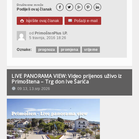
Društvene mreže





Podijeli ovaj članak
Ispišite ovaj članak
Pošalji e-mail

od
PrimoštenPlus I.P.
5 travnja, 2016 18:26
Oznake:
prognoza
promjena
vrijeme
LIVE PANORAMA VIEW: Video prijenos uživo iz
Primoštena – Trg don Ive Šarića
09:13, 13.srp 2026