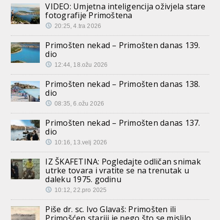
VIDEO: Umjetna inteligencija oživjela stare
fotografije Primoštena
20:25, 4.tra 2026
Primošten nekad – Primošten danas 139.
dio
12:44, 18.ožu 2026
Primošten nekad – Primošten danas 138.
dio
08:35, 6.ožu 2026
Primošten nekad – Primošten danas 137.
dio
10:16, 13.velj 2026
IZ ŠKAFETINA: Pogledajte odličan snimak
utrke tovara i vratite se na trenutak u
daleku 1975. godinu
10:12, 22.pro 2025
Piše dr. sc. Ivo Glavaš: Primošten ili
Primošćen stariji je nego što se mislilo