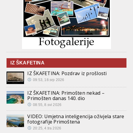
IZ ŠKAFETINA
IZ ŠKAFETINA: Pozdrav iz prošlosti
09:53, 18.srp 2026
IZ ŠKAFETINA: Primošten nekad –
Primošten danas 140. dio
08:55, 8.svi 2026
VIDEO: Umjetna inteligencija oživjela stare
fotografije Primoštena
20:25, 4.tra 2026