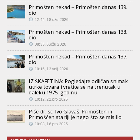
Primošten nekad – Primošten danas 139.
dio
12:44, 18.ožu 2026
Primošten nekad – Primošten danas 138.
dio
08:35, 6.ožu 2026
Primošten nekad – Primošten danas 137.
dio
10:16, 13.velj 2026
IZ ŠKAFETINA: Pogledajte odličan snimak
utrke tovara i vratite se na trenutak u
daleku 1975. godinu
10:12, 22.pro 2025
Piše dr. sc. Ivo Glavaš: Primošten ili
Primošćen stariji je nego što se mislilo
10:08, 16.pro 2025