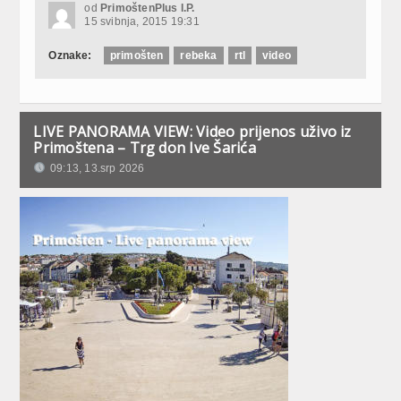
od
PrimoštenPlus I.P.
15 svibnja, 2015 19:31
Oznake:
primošten
rebeka
rtl
video
LIVE PANORAMA VIEW: Video prijenos uživo iz
Primoštena – Trg don Ive Šarića
09:13, 13.srp 2026