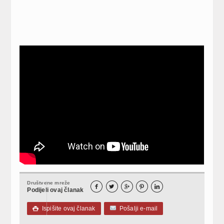
Društvene mreže





Podijeli ovaj članak
Ispišite ovaj članak
Pošalji e-mail
