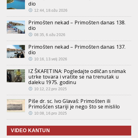
dio
12:44, 18.ožu 2026
Primošten nekad – Primošten danas 138.
dio
08:35, 6.ožu 2026
Primošten nekad – Primošten danas 137.
dio
10:16, 13.velj 2026
IZ ŠKAFETINA: Pogledajte odličan snimak
utrke tovara i vratite se na trenutak u
daleku 1975. godinu
10:12, 22.pro 2025
Piše dr. sc. Ivo Glavaš: Primošten ili
Primošćen stariji je nego što se mislilo
10:08, 16.pro 2025
VIDEO KANTUN