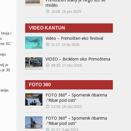
mislilo
10:08, 16.pro 2025
VIDEO KANTUN
broja i
Video – Primošten eko festival
o
ivne XC
11:17, 10.lip 2026
maju
VIDEO – Biciklom oko Primoštena
lj je
08:39, 17.ožu 2026
 je 30
FOTO 360
anije.
FOTO 360° – Spomenik ribarima
-“Ribar pod osti”
23:19, 18.ožu 2023
FOTO 360° – Spomenik ribarima
-“Ribar pod osti”
21:17, 3.stu 2022