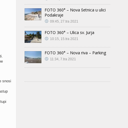
FOTO 360° – Nova šetnica u ulici
Podakraje
09:45, 27.tra 2021
FOTO 360° – Ulica sv. Jurja
10:15, 15.tra 2021
FOTO 360° – Nova riva – Parking
i.
11:34, 7.tra 2021
ne
e snosi
astup
tupi