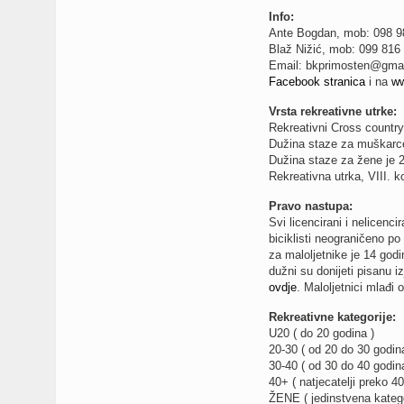
Info:
Ante Bogdan, mob: 098 9
Blaž Nižić, mob: 099 816
Email:
bkprimosten@gma
Facebook stranica
i na
ww
Vrsta rekreativne utrke:
Rekreativni Cross countr
Dužina staze za muškarc
Dužina staze za žene je 
Rekreativna utrka, VIII. 
Pravo nastupa:
Svi licencirani i nelicenc
biciklisti neograničeno po
za maloljetnike je 14 godi
dužni su donijeti pisanu i
ovdje
. Maloljetnici mlađi 
Rekreativne kategorije:
U20 ( do 20 godina )
20-30 ( od 20 do 30 godina
30-40 ( od 30 do 40 godina
40+ ( natjecatelji preko 40
ŽENE ( jedinstvena katego