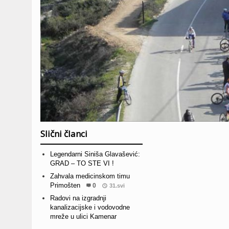
Slični članci
Legendarni Siniša Glavašević:
GRAD – TO STE VI !
Zahvala medicinskom timu
Primošten
0
31.svi
Radovi na izgradnji
kanalizacijske i vodovodne
mreže u ulici Kamenar