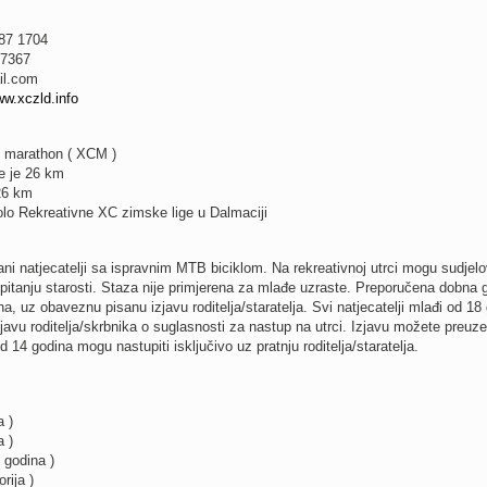
87 1704
 7367
il.com
w.xczld.info
y marathon ( XCM )
e je 26 km
26 km
kolo Rekreativne XC zimske lige u Dalmaciji
irani natjecatelji sa ispravnim MTB biciklom. Na rekreativnoj utrci mogu sudjelo
 pitanju starosti. Staza nije primjerena za mlađe uzraste. Preporučena dobna 
na, uz obaveznu pisanu izjavu roditelja/staratelja. Svi natjecatelji mlađi od 18
zjavu roditelja/skrbnika o suglasnosti za nastup na utrci. Izjavu možete preuze
od 14 godina mogu nastupiti isključivo uz pratnju roditelja/staratelja.
 )
 )
 godina )
rija )