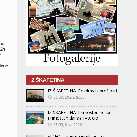
nu.
12h
e
dene
IZ ŠKAFETINA
IZ ŠKAFETINA: Pozdrav iz prošlosti
09:53, 18.srp 2026
IZ ŠKAFETINA: Primošten nekad –
Primošten danas 140. dio
08:55, 8.svi 2026
VIDEO: Umjetna inteligencija