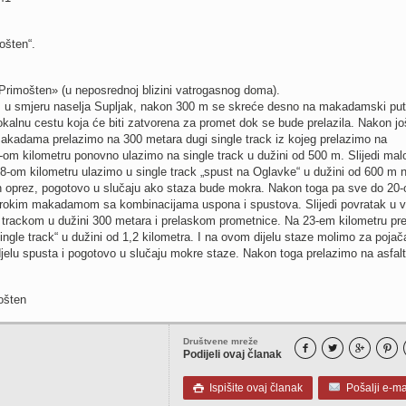
ošten“.
«Primošten» (u neposrednoj blizini vatrogasnog doma).
 u smjeru naselja Supljak, nakon 300 m se skreće desno na makadamski put
okalnu cestu koja će biti zatvorena za promet dok se bude prelazila. Nakon j
makadama prelazimo na 300 metara dugi single track iz kojeg prelazimo na
m kilometru ponovno ulazimo na single track u dužini od 500 m. Slijedi mal
-om kilometru ulazimo u single track „spust na Oglavke“ u dužini od 600 m 
n oprez, pogotovo u slučaju ako staza bude mokra. Nakon toga pa sve do 20-
širokim makadamom sa kombinacijama uspona i spustova. Slijedi povratak u 
 trackom u dužini 300 metara i prelaskom prometnice. Na 23-em kilometru pr
ngle track“ u dužini od 1,2 kilometra. I na ovom dijelu staze molimo za pojač
elu spusta i pogotovo u slučaju mokre staze. Nakon toga prelazimo na asfalt
ošten
Društvene mreže




Podijeli ovaj članak
Ispišite ovaj članak
Pošalji e-ma
