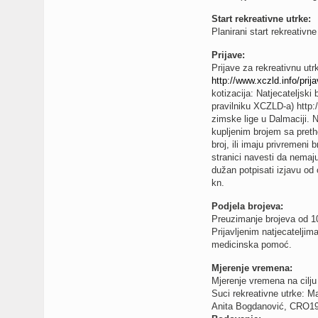
Start rekreativne utrke:
Planirani start rekreativne
Prijave:
Prijave za rekreativnu ut
http://www.xczld.info/prija
kotizacija: Natjecateljski 
pravilniku XCZLD-a) http:/
zimske lige u Dalmaciji. N
kupljenim brojem sa pret
broj, ili imaju privremeni 
stranici navesti da nemaju
dužan potpisati izjavu od 
kn.
Podjela brojeva:
Preuzimanje brojeva od 1
Prijavljenim natjecateljim
medicinska pomoć.
Mjerenje vremena:
Mjerenje vremena na cilj
Suci rekreativne utrke: 
Anita Bogdanović, CRO1