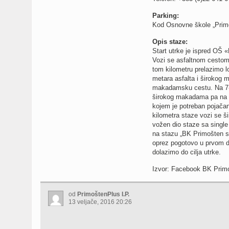
Parking:
Kod Osnovne škole „Prim
Opis staze:
Start utrke je ispred OŠ 
Vozi se asfaltnom cestom
tom kilometru prelazimo l
metara asfalta i širokog 
makadamsku cestu. Na 7-o
širokog makadama pa na 8
kojem je potreban pojača
kilometra staze vozi se 
vožen dio staze sa single
na stazu „BK Primošten si
oprez pogotovo u prvom dj
dolazimo do cilja utrke.
Izvor: Facebook BK Prim
od
PrimoštenPlus I.P.
13 veljače, 2016 20:26