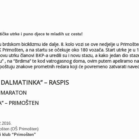
tičke utrke i puno djece te mladih uz cestu!
 brdskom biciklizmu ide dalje. 8. kolo vozi se ove nedjelje u Primošte
 Primošten, a na startu se očekuje oko 180 vozača. Start utrke je u 
vu utrku članovi BKP-a uredili su i novu stazu, a kako jedan dio staz
aku” , na “Brdima” te kod vatrogasnog doma, ovim putem apeliramo na
poštuju znakove prometnih redara koji će povremeno zatvarati nave
M DALMATINKA” – RASPIS
B MARATON
” – PRIMOŠTEN
2.2016.
šten (OŠ Primošten)
ki klub “Primošten”