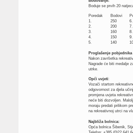
Bodovanje:
Boduje se prvih 20 natjec
Poredak
Bodovi
P
1.
250
6.
2.
200
7.
3.
160
8.
4.
150
9.
5.
140
10
Proglašenje pobjednika 
Nakon završetka rekreativ
Nagrade će biti medalje z
utrke.
Opći uvjeti
:
Vozači startom rekreativn
odgovornost za djela uči
promjena uvjeta rekreativ
neće biti dozvoljen. Malolj
moraju predati prilikom pre
na rekreativnoj utrci na v
Najbliža bolnica:
Opća bolnica Šibenik, St
Telefon: +385 (0)22 641 6