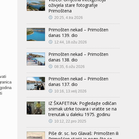
oživjela stare fotografije
Primoštena
20:25, 4.tra 2026
Primošten nekad – Primošten
danas 139. dio
12:44, 18.ožu 2026
Primošten nekad – Primošten
danas 138. dio
08:35, 6.ožu 2026
vati
Primošten nekad – Primošten
granica
danas 137. dio
 godina
10:16, 13.velj 2026
ti
IZ ŠKAFETINA: Pogledajte odličan
snimak utrke tovara i vratite se na
trenutak u daleku 1975. godinu
10:12, 22.pro 2025
Piše dr. sc. Ivo Glavaš: Primošten ili
Primošćen stariji je nego što se