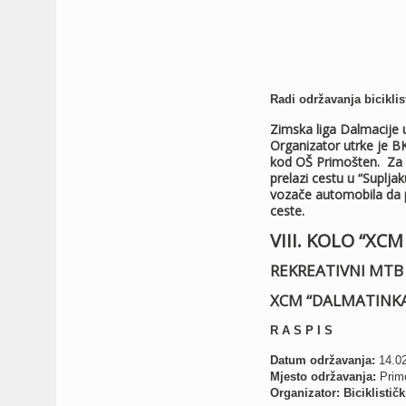
Radi održavanja biciklis
Zimska liga Dalmacije u
Organizator utrke je BK
kod OŠ Primošten. Za o
prelazi cestu u “Suplj
vozače automobila da 
ceste.
VIII. KOLO “XC
REKREATIVNI MT
XCM “DALMATINKA
R A S P I S
Datum održavanja:
14.0
Mjesto održavanja:
Primo
Organizator:
Biciklistič