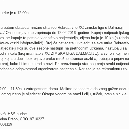
 utrke je u 12:00h
rku putem obrasca mrežne stranice Rekreativne XC zimske lige u Dalmaciji –
va/
Online prijave se zaprimaju do 12.02.2016. godine. Kupnja natjecateljskog 
broj se kupuje te postaje vlasništvo natjecatelja, cijena broja je 10 kn (sukladn
/www.xczld.info/pravilnik/). Broj će natjecatelju vrijediti za sve utrke Rekreat
atjecatelji koji su ove sezone nastupili na prethodnim utrkama, nastupaju sa
hodnih kola (broj ima natpis XC ZIMSKA LIGA DALMACIJE), a svi oni koji ne
broj koji su dobili bez prijave preko mrežne stranice xczld-a, trebaju u prijavi na
 broj, kako bi im se izradio novi. Pri preuzimanju startnog broja svaki natjecate
odricanja odgovornosti organizatora natjecanja. Kotizacija za rekreativnu utrku
0:00 – 11:30h u vatrogasnom domu. Molimo natjecatelje da zbog gužve dođu r
a omogućeno je sljedeće: Okrepa vodom na stazi i cilju, ručak, pranje bicikla,
u vrši HBS sudac.
Marina Fržop, CRO19710227
9831119