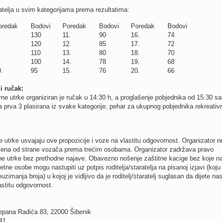
atelja u svim kategorijama prema rezultatima:
oredak
Bodovi
Poredak
Bodovi
Poredak
Bodovi
130
11.
90
16.
74
120
12.
85
17.
72
110
13.
80
18.
70
100
14.
78
19.
68
.
95
15.
76
20.
66
i ručak:
ne utrke organiziran je ručak u 14:30 h, a proglašenje pobjednika od 15:30 sat
a prva 3 plasirana iz svake kategorije, pehar za ukupnog pobjednika rekreativ
e utrke usvajaju ove propozicije i voze na vlastitu odgovornost. Organizator n
njena od strane vozača prema trećim osobama. Organizator zadržava pravo
ne utrke bez prethodne najave. Obavezno nošenje zaštitne kacige bez koje n
etne osobe mogu nastupiti uz potpis roditelja/staratelja na pisanoj izjavi (koju
uzimanja broja) u kojoj je vidljivo da je roditelj/staratelj suglasan da dijete nas
lastitu odgovornost.
jepana Radića 83, 22000 Šibenik
41