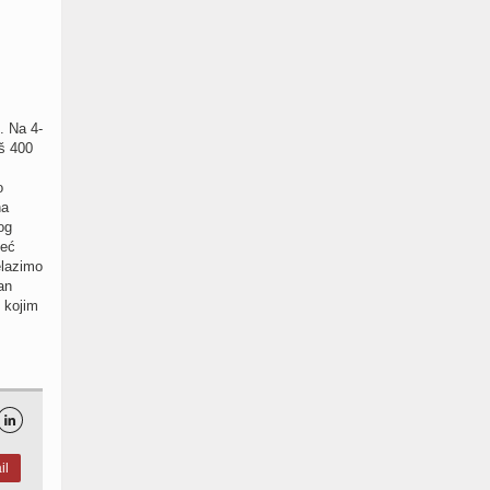
. Na 4-
oš 400
o
na
og
već
elazimo
an
 kojim

il