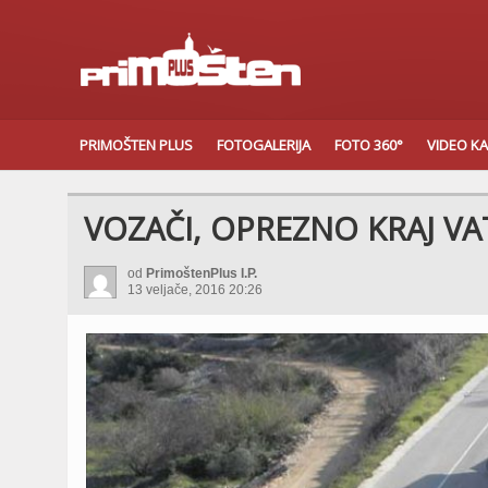
PRIMOŠTEN PLUS
FOTOGALERIJA
FOTO 360°
VIDEO K
VOZAČI, OPREZNO KRAJ V
od
PrimoštenPlus I.P.
13 veljače, 2016 20:26