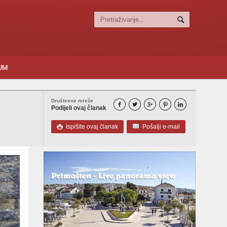
SUM
Društvene mreže





Podijeli ovaj članak
Ispišite ovaj članak
Pošalji e-mail
