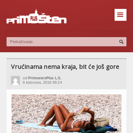
☰
Vrućinama nema kraja, bit će još gore
od
PrimostenPlus L.S.
6 kolovoza, 2018 09:24