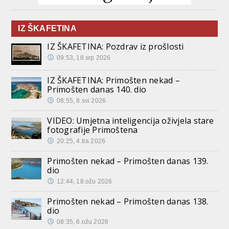
IZ ŠKAFETINA
IZ ŠKAFETINA: Pozdrav iz prošlosti
09:53, 18.srp 2026
IZ ŠKAFETINA: Primošten nekad –
Primošten danas 140. dio
08:55, 8.svi 2026
VIDEO: Umjetna inteligencija oživjela stare
fotografije Primoštena
20:25, 4.tra 2026
Primošten nekad – Primošten danas 139.
dio
12:44, 18.ožu 2026
Primošten nekad – Primošten danas 138.
dio
08:35, 6.ožu 2026