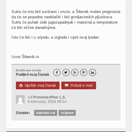
Sutra će isto biti sunčano i vruće, a Šibenik meteo prognozira
da će se popodne naoblačiti i biti grmljavinskih pljuskova.
Sutra će puhati slab jugozapadnjak i maestral,a temperature
će biti slične današnjima.
Isto će biti i u srijedu, a izgleda i cijeli ovaj tjedan.
Izvor:Šibenik.in
Društvene mreže





Podijeli ovaj članak
Ispišite ovaj članak
Pošalji e-mail

od
PrimostenPlus L.S.
6 kolovoza, 2018 09:24
Oznake:
toplotni val
vrijeme