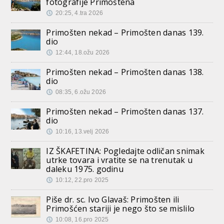
fotografije Primoštena
20:25, 4.tra 2026
Primošten nekad – Primošten danas 139.
dio
12:44, 18.ožu 2026
Primošten nekad – Primošten danas 138.
dio
08:35, 6.ožu 2026
Primošten nekad – Primošten danas 137.
dio
10:16, 13.velj 2026
IZ ŠKAFETINA: Pogledajte odličan snimak
utrke tovara i vratite se na trenutak u
daleku 1975. godinu
10:12, 22.pro 2025
Piše dr. sc. Ivo Glavaš: Primošten ili
Primošćen stariji je nego što se mislilo
10:08, 16.pro 2025