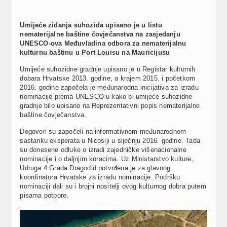
Umijeće zidanja suhozida upisano je u listu
nematerijalne baštine čovječanstva na zasjedanju
UNESCO-ova Međuvladina odbora za nematerijalnu
kulturnu baštinu u Port Louisu na Mauricijusu
Umijeće suhozidne gradnje upisano je u Registar kulturnih
dobara Hrvatske 2013. godine, a krajem 2015. i početkom
2016. godine započela je međunarodna inicijativa za izradu
nominacije prema UNESCO-u kako bi umijeće suhozidne
gradnje bilo upisano na Reprezentativni popis nematerijalne
baštine čovječanstva.
Dogovori su započeli na informativnom međunarodnom
sastanku eksperata u Nicosiji u siječnju 2016. godine. Tada
su donesene odluke o izradi zajedničke višenacionalne
nominacije i o daljnjim koracima. Uz Ministarstvo kulture,
Udruga 4 Grada Dragodid potvrđena je za glavnog
koordinatora Hrvatske za izradu nominacije. Podršku
nominaciji dali su i brojni nositelji ovog kulturnog dobra putem
pisama potpore.