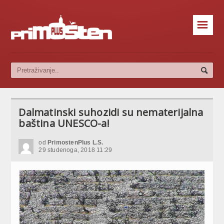
☰
Dalmatinski suhozidi su nematerijalna
baština UNESCO-a!
od
PrimostenPlus L.S.
29 studenoga, 2018 11:29