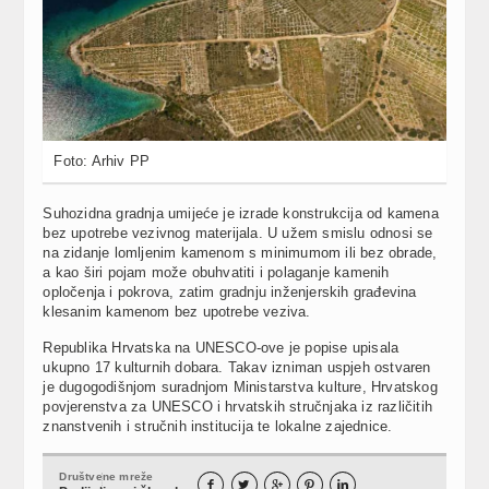
Foto: Arhiv PP
Suhozidna gradnja umijeće je izrade konstrukcija od kamena
bez upotrebe vezivnog materijala. U užem smislu odnosi se
na zidanje lomljenim kamenom s minimumom ili bez obrade,
a kao širi pojam može obuhvatiti i polaganje kamenih
opločenja i pokrova, zatim gradnju inženjerskih građevina
klesanim kamenom bez upotrebe veziva.
Republika Hrvatska na UNESCO-ove je popise upisala
ukupno 17 kulturnih dobara. Takav izniman uspjeh ostvaren
je dugogodišnjom suradnjom Ministarstva kulture, Hrvatskog
povjerenstva za UNESCO i hrvatskih stručnjaka iz različitih
znanstvenih i stručnih institucija te lokalne zajednice.
Društvene mreže




