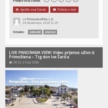
Podijeli ovaj članak
Ispišite ovaj članak
Pošalji e-mail

od
PrimostenPlus L.S.
29 studenoga, 2018 11:29
Oznake:
suhozid
unesco
LIVE PANORAMA VIEW: Video prijenos uživo iz
Primoštena – Trg don Ive Šarića
09:13, 13.srp 2026