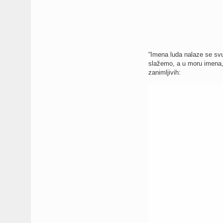
“Imena luda nalaze se svu
slažemo, a u moru imena, 
zanimljivih: