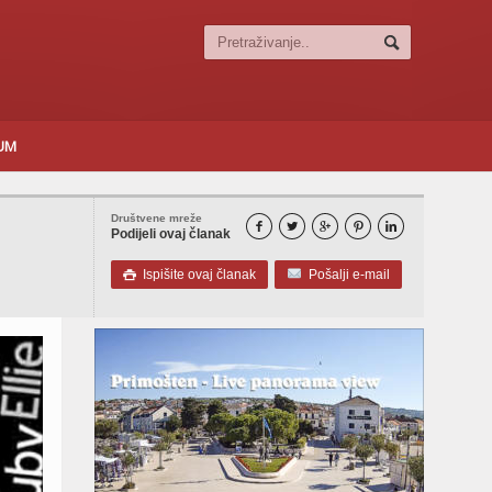
SUM
Društvene mreže





Podijeli ovaj članak
Ispišite ovaj članak
Pošalji e-mail
