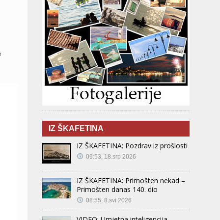
e
IZ ŠKAFETINA
IZ ŠKAFETINA: Pozdrav iz prošlosti
09:53, 18.srp 2026
IZ ŠKAFETINA: Primošten nekad –
Primošten danas 140. dio
08:55, 8.svi 2026
VIDEO: Umjetna inteligencija