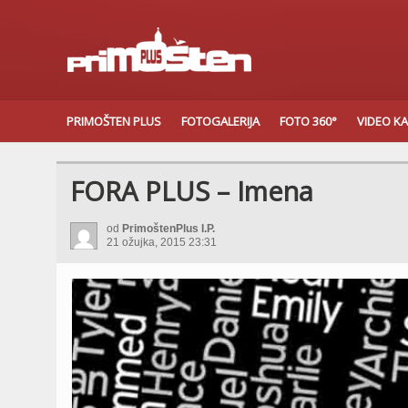
PRIMOŠTEN PLUS
FOTOGALERIJA
FOTO 360°
VIDEO K
FORA PLUS – Imena
od
PrimoštenPlus I.P.
21 ožujka, 2015 23:31