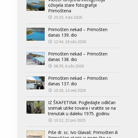
oživjela stare fotografije
Primoštena
20:25, 4.tra 2026
Primošten nekad – Primošten
danas 139. dio
12:44, 18.ožu 2026
Primošten nekad – Primošten
danas 138. dio
08:35, 6.ožu 2026
Primošten nekad – Primošten
danas 137. dio
10:16, 13.velj 2026
IZ ŠKAFETINA: Pogledajte odličan
snimak utrke tovara i vratite se na
trenutak u daleku 1975. godinu
10:12, 22.pro 2025
Piše dr. sc. Ivo Glavaš: Primošten ili
Primošćen stariji je nego što se