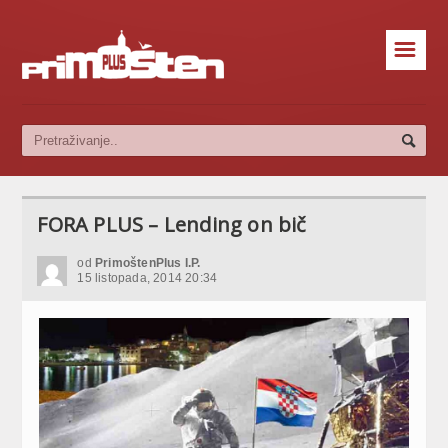
☰
FORA PLUS – Lending on bič
od
PrimoštenPlus I.P.
15 listopada, 2014 20:34