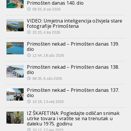
Primošten danas 140. dio
08:55, 8.svi 2026
VIDEO: Umjetna inteligencija oživjela stare
fotografije Primoštena
20:25, 4.tra 2026
Primošten nekad – Primošten danas 139.
dio
12:44, 18.ožu 2026
Primošten nekad – Primošten danas 138.
dio
08:35, 6.ožu 2026
Primošten nekad – Primošten danas 137.
dio
10:16, 13.velj 2026
IZ ŠKAFETINA: Pogledajte odličan snimak
utrke tovara i vratite se na trenutak u
daleku 1975. godinu
10:12, 22.pro 2025