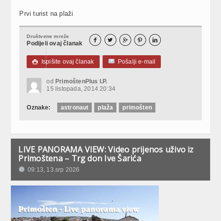
Prvi turist na plaži
Društvene mreže





Podijeli ovaj članak
Ispišite ovaj članak
Pošalji e-mail

od
PrimoštenPlus I.P.
15 listopada, 2014 20:34
Oznake:
astronaut
plaža
primošten
LIVE PANORAMA VIEW: Video prijenos uživo iz
Primoštena – Trg don Ive Šarića
09:13, 13.srp 2026