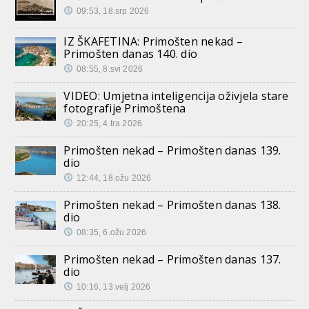
09:53, 18.srp 2026
IZ ŠKAFETINA: Primošten nekad –
Primošten danas 140. dio
08:55, 8.svi 2026
VIDEO: Umjetna inteligencija oživjela stare
fotografije Primoštena
20:25, 4.tra 2026
Primošten nekad – Primošten danas 139.
dio
12:44, 18.ožu 2026
Primošten nekad – Primošten danas 138.
dio
08:35, 6.ožu 2026
Primošten nekad – Primošten danas 137.
dio
10:16, 13.velj 2026