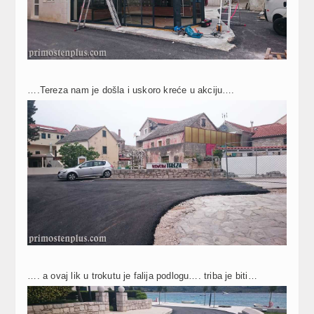
….Tereza nam je došla i uskoro kreće u akciju….
…. a ovaj lik u trokutu je falija podlogu…. triba je biti…