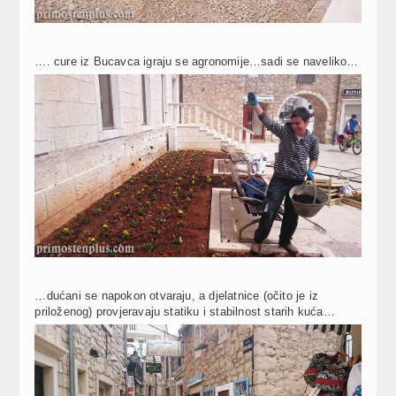
…. cure iz Bucavca igraju se agronomije…sadi se naveliko…
…dućani se napokon otvaraju, a djelatnice (očito je iz
priloženog) provjeravaju statiku i stabilnost starih kuća…