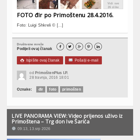
Vidi sve
26 slike
FOTO đir po Primoštenu 28.4.2016.
Foto: Luigi Shkreli © [...]
Društvene mreže





Podijeli ovaj članak
Ispišite ovaj članak
Pošalji e-mail

od
PrimoštenPlus I.P.
28 travnja, 2016 18:01
Oznake:
đir
foto
primošten
LIVE PANORAMA VIEW: Video prijenos uživo iz
Primoštena – Trg don Ive Šarića
09:13, 13.srp 2026