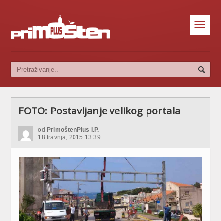
☰
FOTO: Postavljanje velikog portala
od
PrimoštenPlus I.P.
18 travnja, 2015 13:39