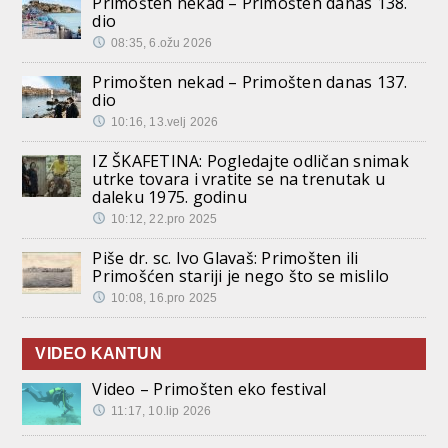
Primošten nekad – Primošten danas 138.
dio
08:35, 6.ožu 2026
Primošten nekad – Primošten danas 137.
dio
10:16, 13.velj 2026
IZ ŠKAFETINA: Pogledajte odličan snimak
utrke tovara i vratite se na trenutak u
daleku 1975. godinu
10:12, 22.pro 2025
Piše dr. sc. Ivo Glavaš: Primošten ili
Primošćen stariji je nego što se mislilo
10:08, 16.pro 2025
VIDEO KANTUN
Video – Primošten eko festival
11:17, 10.lip 2026