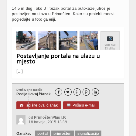
14,5 m dug i oko 3T težak portal za putokaze jutros je
postavljen na ulazu u Primošten. Kako su protekli radovi
pogledajte u foto galeriji.
Vidi sve
23 slike
Postavljanje portala na ulazu u
mjesto
[...]
Društvene mreže





Podijeli ovaj članak
Ispišite ovaj članak
Pošalji e-mail

od
PrimoštenPlus I.P.
18 travnja, 2015 13:39
Oznake:
portal
primošten
signalizacija