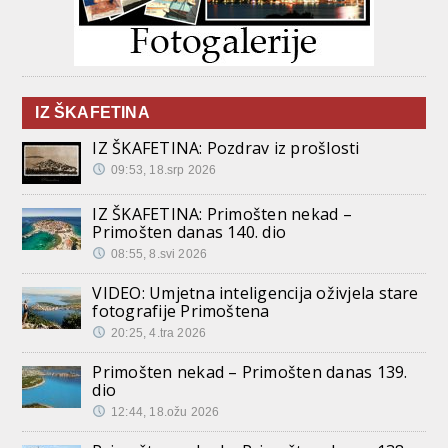
IZ ŠKAFETINA
IZ ŠKAFETINA: Pozdrav iz prošlosti
09:53, 18.srp 2026
IZ ŠKAFETINA: Primošten nekad –
Primošten danas 140. dio
08:55, 8.svi 2026
VIDEO: Umjetna inteligencija oživjela stare
fotografije Primoštena
20:25, 4.tra 2026
Primošten nekad – Primošten danas 139.
dio
12:44, 18.ožu 2026