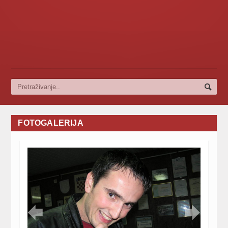
FOTOGALERIJA

