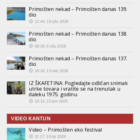
Primošten nekad – Primošten danas 139.
dio
12:44, 18.ožu 2026
Primošten nekad – Primošten danas 138.
dio
08:35, 6.ožu 2026
Primošten nekad – Primošten danas 137.
dio
10:16, 13.velj 2026
IZ ŠKAFETINA: Pogledajte odličan snimak
utrke tovara i vratite se na trenutak u
daleku 1975. godinu
10:12, 22.pro 2025
VIDEO KANTUN
Video – Primošten eko festival
11:17, 10.lip 2026