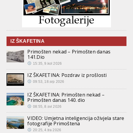
IZ ŠKAFETINA
Primošten nekad – Primošten danas
141.Dio
15:35, 9.kol 2026
IZ ŠKAFETINA: Pozdrav iz prošlosti
09:53, 18.srp 2026
IZ ŠKAFETINA: Primošten nekad –
Primošten danas 140. dio
08:55, 8.svi 2026
VIDEO: Umjetna inteligencija oživjela stare
fotografije Primoštena
20:25, 4.tra 2026