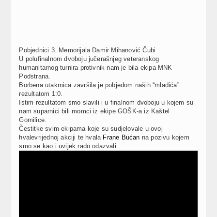
Pobjednici 3. Memorijala Damir Mihanović Čubi
U polufinalnom dvoboju jučerašnjeg veteranskog
humanitarnog turnira protivnik nam je bila ekipa MNK
Podstrana.
Borbena utakmica završila je pobjedom naših “mladića”
rezultatom 1:0.
Istim rezultatom smo slavili i u finalnom dvoboju u kojem su
nam suparnici bili momci iz ekipe GOŠK-a iz Kaštel
Gomilice.
Čestitke svim ekipama koje su sudjelovale u ovoj
hvalevrijednoj akciji te hvala
Frane Bućan
na pozivu kojem
smo se kao i uvijek rado odazvali.