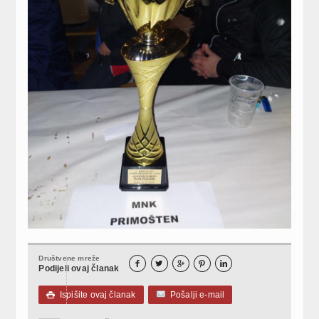
Društvene mreže





Podijeli ovaj članak
Ispišite ovaj članak
Pošalji e-mail
