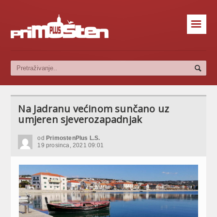
☰
Na Jadranu većinom sunčano uz
umjeren sjeverozapadnjak
od
PrimostenPlus L.S.
19 prosinca, 2021 09:01