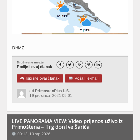
DHMZ
Društvene mreže





Podijeli ovaj članak
Ispišite ovaj članak
Pošalji e-mail

od
PrimostenPlus L.S.
19 prosinca, 2021 09:01
LIVE PANORAMA VIEW: Video prijenos uživo iz
Primoštena – Trg don Ive Šarića
09:13, 13.srp 2026