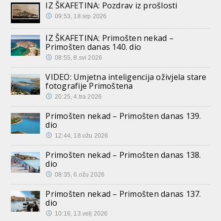
IZ ŠKAFETINA: Pozdrav iz prošlosti
09:53, 18.srp 2026
IZ ŠKAFETINA: Primošten nekad –
Primošten danas 140. dio
08:55, 8.svi 2026
VIDEO: Umjetna inteligencija oživjela stare
fotografije Primoštena
20:25, 4.tra 2026
Primošten nekad – Primošten danas 139.
dio
12:44, 18.ožu 2026
Primošten nekad – Primošten danas 138.
dio
08:35, 6.ožu 2026
Primošten nekad – Primošten danas 137.
dio
10:16, 13.velj 2026