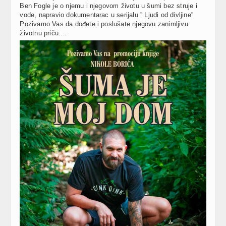
Ben Fogle je o njemu i njegovom životu u šumi bez struje i
vode, napravio dokumentarac u serijalu ” Ljudi od divljine”
Pozivamo Vas da dođete i poslušate njegovu zanimljivu
životnu priču….