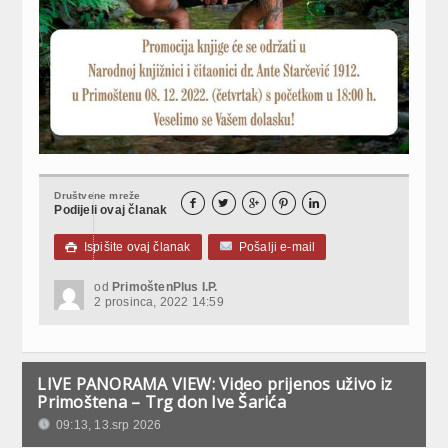
Društvene mreže





Podijeli ovaj članak
Ispišite ovaj članak
Pošalji e-mail

od
PrimoštenPlus I.P.
2 prosinca, 2022 14:59
LIVE PANORAMA VIEW: Video prijenos uživo iz
Primoštena – Trg don Ive Šarića
09:13, 13.srp 2026