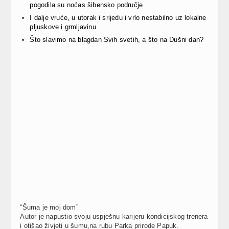
pogodila su noćas šibensko područje
I dalje vruće, u utorak i srijedu i vrlo nestabilno uz lokalne
pljuskove i grmljavinu
Što slavimo na blagdan Svih svetih, a što na Dušni dan?
“Šuma je moj dom”
Autor je napustio svoju uspješnu karijeru kondicijskog trenera
i otišao živjeti u šumu,na rubu Parka prirode Papuk.