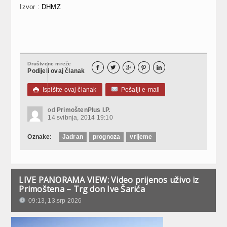
Izvor :
DHMZ
Društvene mreže





Podijeli ovaj članak
Ispišite ovaj članak
Pošalji e-mail

od
PrimoštenPlus I.P.
14 svibnja, 2014 19:10
Oznake:
Jadran
prognoza
vrijeme
LIVE PANORAMA VIEW: Video prijenos uživo iz
Primoštena – Trg don Ive Šarića
09:13, 13.srp 2026