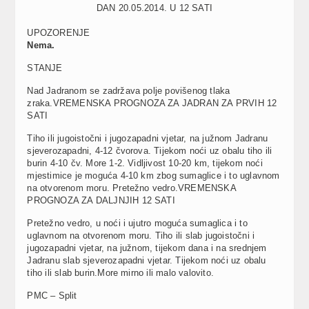
DAN 20.05.2014. U 12 SATI
UPOZORENJE
Nema.
STANJE
Nad Jadranom se zadržava polje povišenog tlaka
zraka.VREMENSKA PROGNOZA ZA JADRAN ZA PRVIH 12
SATI
Tiho ili jugoistočni i jugozapadni vjetar, na južnom Jadranu
sjeverozapadni, 4-12 čvorova. Tijekom noći uz obalu tiho ili
burin 4-10 čv. More 1-2. Vidljivost 10-20 km, tijekom noći
mjestimice je moguća 4-10 km zbog sumaglice i to uglavnom
na otvorenom moru. Pretežno vedro.VREMENSKA
PROGNOZA ZA DALJNJIH 12 SATI
Pretežno vedro, u noći i ujutro moguća sumaglica i to
uglavnom na otvorenom moru. Tiho ili slab jugoistočni i
jugozapadni vjetar, na južnom, tijekom dana i na srednjem
Jadranu slab sjeverozapadni vjetar. Tijekom noći uz obalu
tiho ili slab burin.More mirno ili malo valovito.
PMC – Split