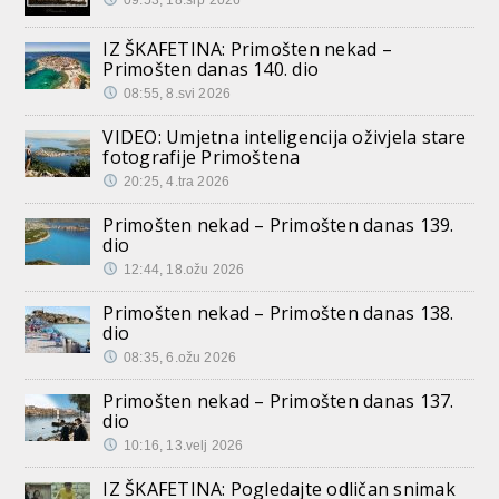
09:53, 18.srp 2026
IZ ŠKAFETINA: Primošten nekad –
Primošten danas 140. dio
08:55, 8.svi 2026
VIDEO: Umjetna inteligencija oživjela stare
fotografije Primoštena
20:25, 4.tra 2026
Primošten nekad – Primošten danas 139.
dio
12:44, 18.ožu 2026
Primošten nekad – Primošten danas 138.
dio
08:35, 6.ožu 2026
Primošten nekad – Primošten danas 137.
dio
10:16, 13.velj 2026
IZ ŠKAFETINA: Pogledajte odličan snimak