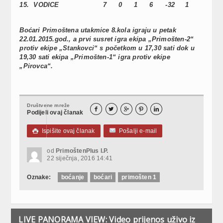
15.
VODICE
7
0
1
6
-32
1
Boćari Primoštena utakmice 8.kola igraju u petak
22.01.2015.god., a prvi susret igra ekipa „Primošten-2“
protiv ekipe „Stankovci“ s početkom u 17,30 sati dok u
19,30 sati ekipa „Primošten-1“ igra protiv ekipe
„Pirovca“.
Društvene mreže





Podijeli ovaj članak
Ispišite ovaj članak
Pošalji e-mail

od
PrimoštenPlus I.P.
22 siječnja, 2016 14:41
Oznake:
boćanje
boćari
primošten 1
LIVE PANORAMA VIEW: Video prijenos uživo iz