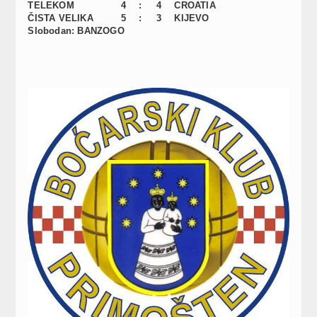
TELEKOM
4
:
4
CROATIA
ČISTA VELIKA
5
:
3
KIJEVO
Slobodan: BANZOGO