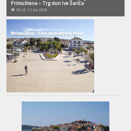
Primoštena – Trg don Ive Šarića
09:13, 13.srp 2026