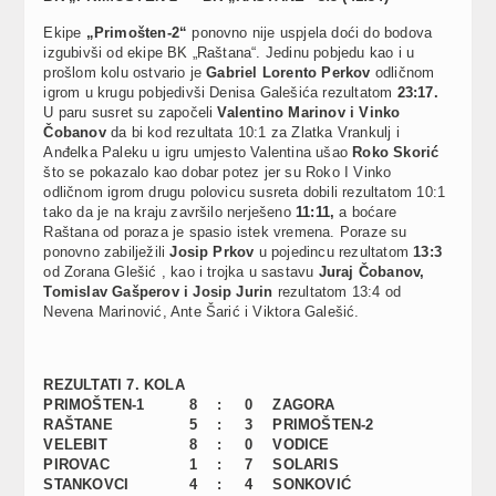
Ekipe
„Primošten-2“
ponovno nije uspjela doći do bodova
izgubivši od ekipe BK „Raštana“. Jedinu pobjedu kao i u
prošlom kolu ostvario je
Gabriel Lorento Perkov
odličnom
igrom u krugu pobjedivši Denisa Galešića rezultatom
23:17.
U paru susret su započeli
Valentino Marinov i Vinko
Čobanov
da bi kod rezultata 10:1 za Zlatka Vrankulj i
Anđelka Paleku u igru umjesto Valentina ušao
Roko Skorić
što se pokazalo kao dobar potez jer su Roko I Vinko
odličnom igrom drugu polovicu susreta dobili rezultatom 10:1
tako da je na kraju završilo nerješeno
11:11,
a boćare
Raštana od poraza je spasio istek vremena. Poraze su
ponovno zabilježili
Josip Prkov
u pojedincu rezultatom
13:3
od Zorana Glešić , kao i trojka u sastavu
Juraj Čobanov,
Tomislav Gašperov i Josip Jurin
rezultatom 13:4 od
Nevena Marinović, Ante Šarić i Viktora Galešić.
REZULTATI 7. KOLA
PRIMOŠTEN-1
8
:
0
ZAGORA
RAŠTANE
5
:
3
PRIMOŠTEN-2
VELEBIT
8
:
0
VODICE
PIROVAC
1
:
7
SOLARIS
STANKOVCI
4
:
4
SONKOVIĆ