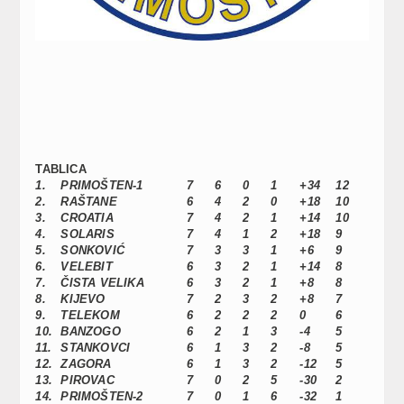
TABLICA
1.
PRIMOŠTEN-1
7
6
0
1
+34
12
2.
RAŠTANE
6
4
2
0
+18
10
3.
CROATIA
7
4
2
1
+14
10
4.
SOLARIS
7
4
1
2
+18
9
5.
SONKOVIĆ
7
3
3
1
+6
9
6.
VELEBIT
6
3
2
1
+14
8
7.
ČISTA VELIKA
6
3
2
1
+8
8
8.
KIJEVO
7
2
3
2
+8
7
9.
TELEKOM
6
2
2
2
0
6
10.
BANZOGO
6
2
1
3
-4
5
11.
STANKOVCI
6
1
3
2
-8
5
12.
ZAGORA
6
1
3
2
-12
5
13.
PIROVAC
7
0
2
5
-30
2
14.
PRIMOŠTEN-2
7
0
1
6
-32
1