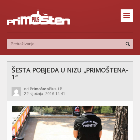
☰
ŠESTA POBJEDA U NIZU „PRIMOŠTENA-
1“
od
PrimoštenPlus I.P.
22 siječnja, 2016 14:41