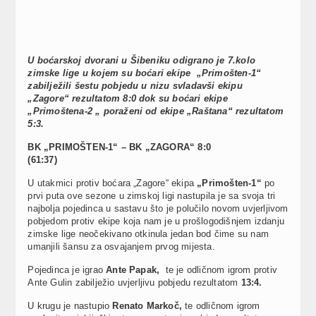
U boćarskoj dvorani u Šibeniku odigrano je 7.kolo
zimske lige u kojem su boćari ekipe „Primošten-1“
zabilježili šestu pobjedu u nizu svladavši ekipu
„Zagore“ rezultatom 8:0 dok su boćari ekipe
„Primoštena-2 „ poraženi od ekipe „Raštana“ rezultatom
5:3.
BK „PRIMOŠTEN-1“ – BK „ZAGORA“ 8:0
(61:37)
U utakmici protiv boćara „Zagore“ ekipa
„Primošten-1“
po
prvi puta ove sezone u zimskoj ligi nastupila je sa svoja tri
najbolja pojedinca u sastavu što je polučilo novom uvjerljivom
pobjedom protiv ekipe koja nam je u prošlogodišnjem izdanju
zimske lige neočekivano otkinula jedan bod čime su nam
umanjili šansu za osvajanjem prvog mijesta.
Pojedinca je igrao
Ante Papak,
te je odličnom igrom protiv
Ante Gulin zabilježio uvjerljivu pobjedu rezultatom
13:4.
U krugu je nastupio
Renato Markoč,
te odličnom igrom