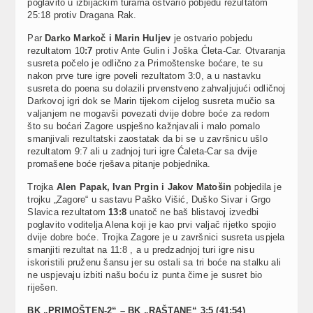
poglavito u izbijačkim turama ostvario pobjedu rezultatom
25:18 protiv Dragana Rak.
Par
Darko Markoč i Marin Huljev
je ostvario pobjedu
rezultatom 10
:7
protiv Ante Gulin i Joška Ćleta-Car. Otvaranja
susreta počelo je odlično za Primoštenske boćare, te su
nakon prve ture igre poveli rezultatom 3:0, a u nastavku
susreta do poena su dolazili prvenstveno zahvaljujući odličnoj
Darkovoj igri dok se Marin tijekom cijelog susreta mučio sa
valjanjem ne mogavši povezati dvije dobre boće za redom
što su boćari Zagore uspješno kažnjavali i malo pomalo
smanjivali rezultatski zaostatak da bi se u završnicu ušlo
rezultatom 9:7 ali u zadnjoj turi igre Ćaleta-Car sa dvije
promašene boće rješava pitanje pobjednika.
Trojka
Alen Papak, Ivan Prgin i Jakov Matošin
pobjedila je
trojku „Zagore“ u sastavu Paško Višić, Duško Sivar i Grgo
Slavica rezultatom
13:8
unatoč ne baš blistavoj izvedbi
poglavito voditelja Alena koji je kao prvi valjač rijetko spojio
dvije dobre boće. Trojka Zagore je u završnici susreta uspjela
smanjiti rezultat na 11:8 , a u predzadnjoj turi igre nisu
iskoristili pruženu šansu jer su ostali sa tri boće na stalku ali
ne uspjevaju izbiti našu boću iz punta čime je susret bio
riješen.
BK „PRIMOŠTEN-2“ – BK „RAŠTANE“ 3:5 (41:54)