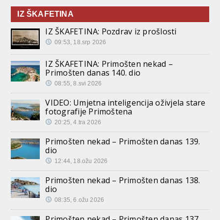
IZ ŠKAFETINA
IZ ŠKAFETINA: Pozdrav iz prošlosti
09:53, 18.srp 2026
IZ ŠKAFETINA: Primošten nekad –
Primošten danas 140. dio
08:55, 8.svi 2026
VIDEO: Umjetna inteligencija oživjela stare
fotografije Primoštena
20:25, 4.tra 2026
Primošten nekad – Primošten danas 139.
dio
12:44, 18.ožu 2026
Primošten nekad – Primošten danas 138.
dio
08:35, 6.ožu 2026
Primošten nekad – Primošten danas 137.