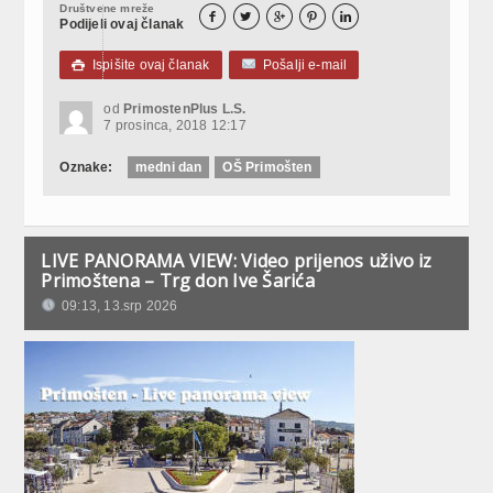
Društvene mreže





Podijeli ovaj članak
Ispišite ovaj članak
Pošalji e-mail

od
PrimostenPlus L.S.
7 prosinca, 2018 12:17
Oznake:
medni dan
OŠ Primošten
LIVE PANORAMA VIEW: Video prijenos uživo iz
Primoštena – Trg don Ive Šarića
09:13, 13.srp 2026