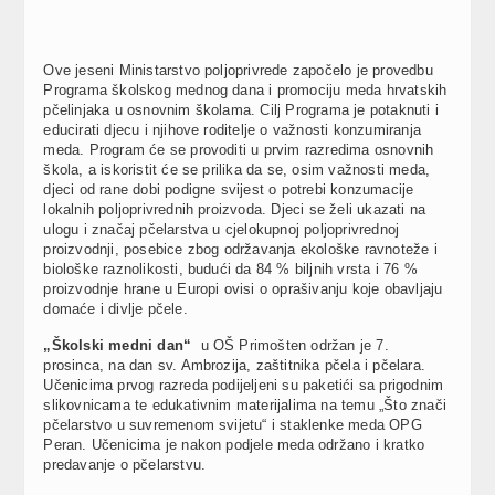
Ove jeseni Ministarstvo poljoprivrede započelo je provedbu
Programa školskog mednog dana i promociju meda hrvatskih
pčelinjaka u osnovnim školama. Cilj Programa je potaknuti i
educirati djecu i njihove roditelje o važnosti konzumiranja
meda. Program će se provoditi u prvim razredima osnovnih
škola, a iskoristit će se prilika da se, osim važnosti meda,
djeci od rane dobi podigne svijest o potrebi konzumacije
lokalnih poljoprivrednih proizvoda. Djeci se želi ukazati na
ulogu i značaj pčelarstva u cjelokupnoj poljoprivrednoj
proizvodnji, posebice zbog održavanja ekološke ravnoteže i
biološke raznolikosti, budući da 84 % biljnih vrsta i 76 %
proizvodnje hrane u Europi ovisi o oprašivanju koje obavljaju
domaće i divlje pčele.
„Školski medni dan“
u OŠ Primošten održan je 7.
prosinca, na dan sv. Ambrozija, zaštitnika pčela i pčelara.
Učenicima prvog razreda podijeljeni su paketići sa prigodnim
slikovnicama te edukativnim materijalima na temu „Što znači
pčelarstvo u suvremenom svijetu“ i staklenke meda OPG
Peran. Učenicima je nakon podjele meda održano i kratko
predavanje o pčelarstvu.