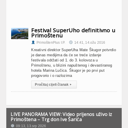
Festival SuperUho definitivno u
Primoštenu
PrimoštenPlus I.P.
14:41, 14.ožu 2016
Kreativni direktor SuperUha Mate Škugor potvrdio
je danas medijima da će se treće izdanje
festivala održati od 1. do 3. kolovoza u
Primoštenu, u blizini napuštenog i devastiranog
hotela Marina Lučica. Škugor je po prvi put
progovorio i o razlozima
Pročitaj cijeli članak
▸
LIVE PANORAMA VIEW: Video prijenos uživo iz
Primoštena – Trg don Ive Šarića
09:13, 13.srp 2026