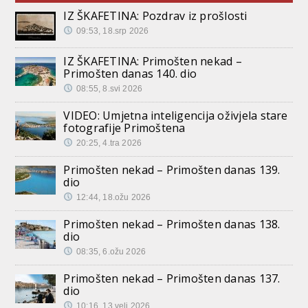
IZ ŠKAFETINA: Pozdrav iz prošlosti
09:53, 18.srp 2026
IZ ŠKAFETINA: Primošten nekad –
Primošten danas 140. dio
08:55, 8.svi 2026
VIDEO: Umjetna inteligencija oživjela stare
fotografije Primoštena
20:25, 4.tra 2026
Primošten nekad – Primošten danas 139.
dio
12:44, 18.ožu 2026
Primošten nekad – Primošten danas 138.
dio
08:35, 6.ožu 2026
Primošten nekad – Primošten danas 137.
dio
10:16, 13.velj 2026