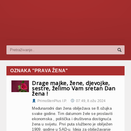
OZNAKA "PRAVA ŽENA"
Drage majke, žene, djevojke,
sestre, želimo Vam sretan Dan
žena !
PrimoštenPlus I.P.
07:49, 8.ožu 2024
Međunarodni dan žena obilježava se 8.ožujka
svake godine. Tim datumom žele se proslaviti
ekonomska , politička i društvena dostignuća
žena u svijetu. Prvi puta službeno je obilježen
1909. godine u SAD-u. Ideja za obilježavanje