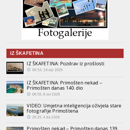
IZ ŠKAFETINA
IZ ŠKAFETINA: Pozdrav iz prošlosti
09:53, 18.srp 2026
IZ ŠKAFETINA: Primošten nekad –
Primošten danas 140. dio
08:55, 8.svi 2026
VIDEO: Umjetna inteligencija oživjela stare
fotografije Primoštena
20:25, 4.tra 2026
Primošten nekad – Primošten danas 139.