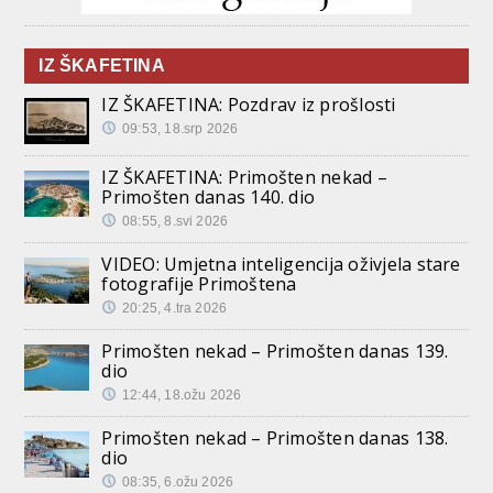
IZ ŠKAFETINA
IZ ŠKAFETINA: Pozdrav iz prošlosti
09:53, 18.srp 2026
IZ ŠKAFETINA: Primošten nekad –
Primošten danas 140. dio
08:55, 8.svi 2026
VIDEO: Umjetna inteligencija oživjela stare
fotografije Primoštena
20:25, 4.tra 2026
Primošten nekad – Primošten danas 139.
dio
12:44, 18.ožu 2026
Primošten nekad – Primošten danas 138.
dio
08:35, 6.ožu 2026