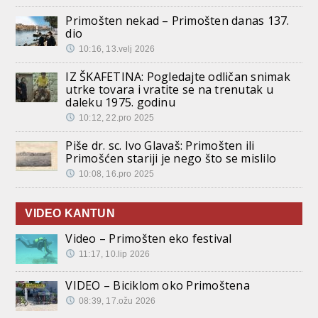
Primošten nekad – Primošten danas 137.
dio
10:16, 13.velj 2026
IZ ŠKAFETINA: Pogledajte odličan snimak
utrke tovara i vratite se na trenutak u
daleku 1975. godinu
10:12, 22.pro 2025
Piše dr. sc. Ivo Glavaš: Primošten ili
Primošćen stariji je nego što se mislilo
10:08, 16.pro 2025
VIDEO KANTUN
Video – Primošten eko festival
11:17, 10.lip 2026
VIDEO – Biciklom oko Primoštena
08:39, 17.ožu 2026