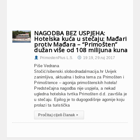
NAGODBA BEZ USPJEHA:
Hotelska kuća u stečaju: Mađari
protiv Mađara – “Primošten”
dužan više od 108 milijuna kuna
PrimostenPlus L.S.
19:19, 29.ruj 2017
Piše Vedrana
Stočić/sibenski.slobodnadalmacija.hr Uvijek
zanimljiva, aktualna i bolna tema za Primošten i
Primoštence – agonija primoštenskih hotela!
Predstečajna nagodba nije uspjela, a nekad
ugledna hotelska tvrtka Primošten d.d. završila je
u stečaju. Epilog je to dugogodišnje agonije koju
prolazi ta turistička
Pročitaj cijeli članak
▸