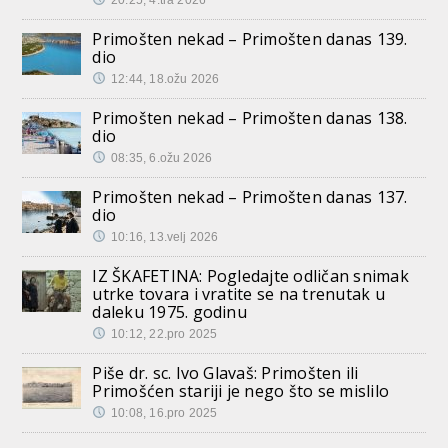
20:25, 4.tra 2026
Primošten nekad – Primošten danas 139.
dio
12:44, 18.ožu 2026
Primošten nekad – Primošten danas 138.
dio
08:35, 6.ožu 2026
Primošten nekad – Primošten danas 137.
dio
10:16, 13.velj 2026
IZ ŠKAFETINA: Pogledajte odličan snimak
utrke tovara i vratite se na trenutak u
daleku 1975. godinu
10:12, 22.pro 2025
Piše dr. sc. Ivo Glavaš: Primošten ili
Primošćen stariji je nego što se mislilo
10:08, 16.pro 2025