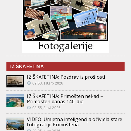
IZ ŠKAFETINA
IZ ŠKAFETINA: Pozdrav iz prošlosti
09:53, 18.srp 2026
IZ ŠKAFETINA: Primošten nekad –
Primošten danas 140. dio
08:55, 8.svi 2026
VIDEO: Umjetna inteligencija oživjela stare
fotografije Primoštena