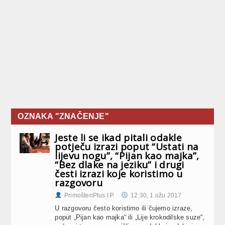
OZNAKA "ZNAČENJE"
Jeste li se ikad pitali odakle
potječu izrazi poput “Ustati na
lijevu nogu”, “Pijan kao majka”,
“Bez dlake na jeziku” i drugi
česti izrazi koje koristimo u
razgovoru
PrimoštenPlus I.P.
12:30, 1.ožu 2017
U razgovoru često koristimo ili čujemo izraze,
poput „Pijan kao majka“ ili „Lije krokodilske suze“,