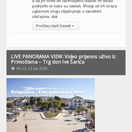
a da pri tome ne razmišljamo odakle im dolazi
podrijetlo te kako su nastali. Mnogi od tih izraza
uglavnom imaju objašnjenje u narodnim
običajima, dok
Pročitaj cijeli članak
▸
LIVE PANORAMA VIEW: Video prijenos uživo iz
Primoštena – Trg don Ive Šarića
09:13, 13.srp 2026