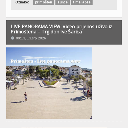
Oznake:
primošten
sunce
time lapse
LIVE PANORAMA VIEW: Video prijenos uživo iz
Primoštena – Trg don Ive Šarića
09:13, 13.srp 2026