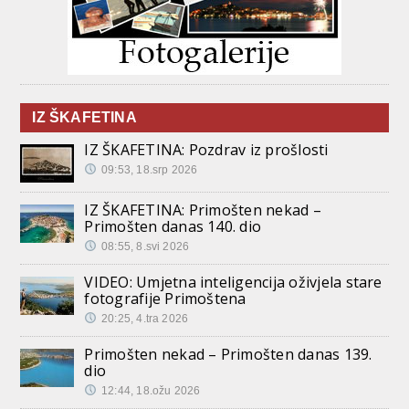
IZ ŠKAFETINA
IZ ŠKAFETINA: Pozdrav iz prošlosti
09:53, 18.srp 2026
IZ ŠKAFETINA: Primošten nekad –
Primošten danas 140. dio
08:55, 8.svi 2026
VIDEO: Umjetna inteligencija oživjela stare
fotografije Primoštena
20:25, 4.tra 2026
Primošten nekad – Primošten danas 139.
dio
12:44, 18.ožu 2026