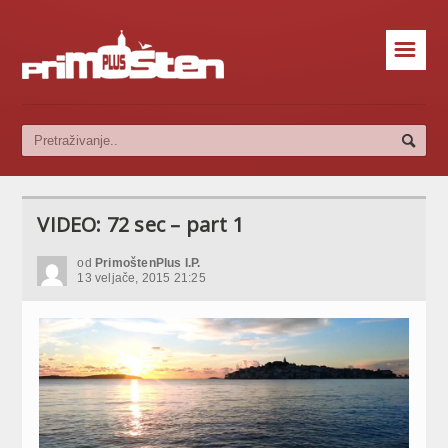
☰
VIDEO: 72 sec – part 1
od
PrimoštenPlus I.P.
13 veljače, 2015 21:25