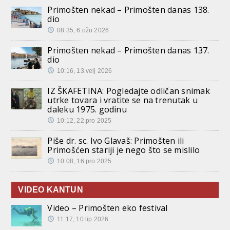
Primošten nekad – Primošten danas 138.
dio
08:35, 6.ožu 2026
Primošten nekad – Primošten danas 137.
dio
10:16, 13.velj 2026
IZ ŠKAFETINA: Pogledajte odličan snimak
utrke tovara i vratite se na trenutak u
daleku 1975. godinu
10:12, 22.pro 2025
Piše dr. sc. Ivo Glavaš: Primošten ili
Primošćen stariji je nego što se mislilo
10:08, 16.pro 2025
VIDEO KANTUN
Video – Primošten eko festival
11:17, 10.lip 2026