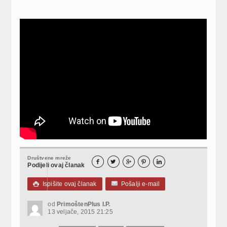
Društvene mreže





Podijeli ovaj članak
Ispišite ovaj članak
Pošalji e-mail

od
PrimoštenPlus I.P.
13 veljače, 2015 21:25