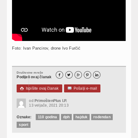
Foto: Ivan Pancirov, drone Ivo Furčić
Društvene mreže





Podijeli ovaj članak
Ispišite ovaj članak
Pošalji e-mail

od
PrimoštenPlus I.P.
13 veljače, 2021 20:13
Oznake:
110 godina
dph
hajduk
rođendan
sport