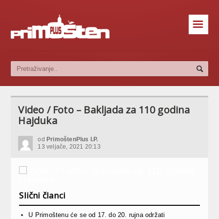
☰
Video / Foto – Bakljada za 110 godina
Hajduka
od
PrimoštenPlus I.P.
13 veljače, 2021 20:13
Slični članci
U Primoštenu će se od 17. do 20. rujna održati