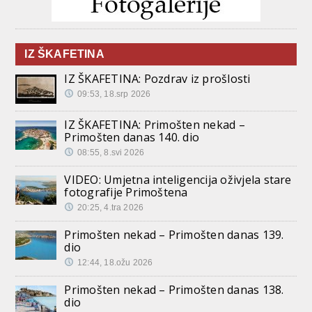
IZ ŠKAFETINA
IZ ŠKAFETINA: Pozdrav iz prošlosti
09:53, 18.srp 2026
IZ ŠKAFETINA: Primošten nekad –
Primošten danas 140. dio
08:55, 8.svi 2026
VIDEO: Umjetna inteligencija oživjela stare
fotografije Primoštena
20:25, 4.tra 2026
Primošten nekad – Primošten danas 139.
dio
12:44, 18.ožu 2026
Primošten nekad – Primošten danas 138.
dio