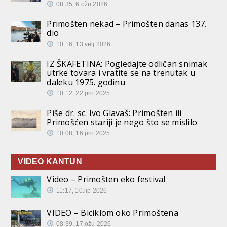
08:35, 6.ožu 2026
Primošten nekad – Primošten danas 137.
dio
10:16, 13.velj 2026
IZ ŠKAFETINA: Pogledajte odličan snimak
utrke tovara i vratite se na trenutak u
daleku 1975. godinu
10:12, 22.pro 2025
Piše dr. sc. Ivo Glavaš: Primošten ili
Primošćen stariji je nego što se mislilo
10:08, 16.pro 2025
VIDEO KANTUN
Video – Primošten eko festival
11:17, 10.lip 2026
VIDEO – Biciklom oko Primoštena
08:39, 17.ožu 2026