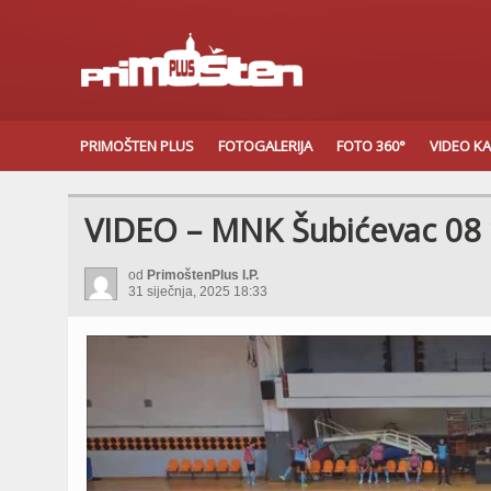
PRIMOŠTEN PLUS
FOTOGALERIJA
FOTO 360°
VIDEO K
VIDEO – MNK Šubićevac 08
od
PrimoštenPlus I.P.
31 siječnja, 2025 18:33