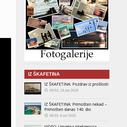
IZ ŠKAFETINA
IZ ŠKAFETINA: Pozdrav iz prošlosti
09:53, 18.srp 2026
IZ ŠKAFETINA: Primošten nekad –
Primošten danas 140. dio
08:55, 8.svi 2026
VIDEO: Umjetna inteligencija