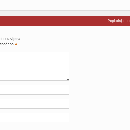
Pogledajte k
ti objavljena
označena
*