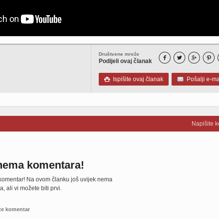
Društvene mreže




Podijeli ovaj članak
Ispišite ovaj članak
Pošalji e-ma

Napišite 
nema komentara!
 komentar! Na ovom članku još uvijek nema
 ali vi možete biti prvi.
te komentar