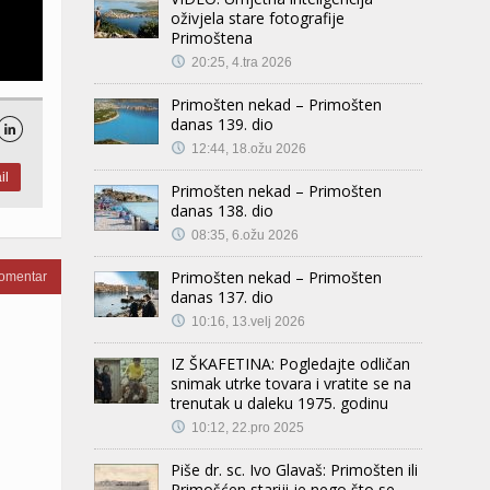
oživjela stare fotografije
Primoštena
20:25, 4.tra 2026
Primošten nekad – Primošten
danas 139. dio

12:44, 18.ožu 2026
il
Primošten nekad – Primošten
danas 138. dio
08:35, 6.ožu 2026
Primošten nekad – Primošten
komentar
danas 137. dio
10:16, 13.velj 2026
IZ ŠKAFETINA: Pogledajte odličan
snimak utrke tovara i vratite se na
trenutak u daleku 1975. godinu
10:12, 22.pro 2025
Piše dr. sc. Ivo Glavaš: Primošten ili
Primošćen stariji je nego što se