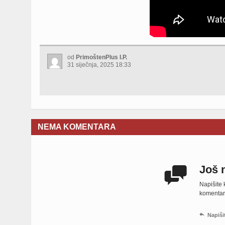
od
PrimoštenPlus I.P.
31 siječnja, 2025 18:33
NEMA KOMENTARA
Još 

Napišite
komentara,

Napiši