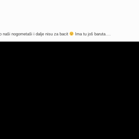
 naši nogometaši i dalje nisu za bacit
Ima tu još baruta….