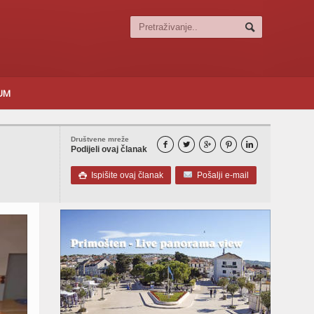
SUM
Društvene mreže





Podijeli ovaj članak
Ispišite ovaj članak
Pošalji e-mail
