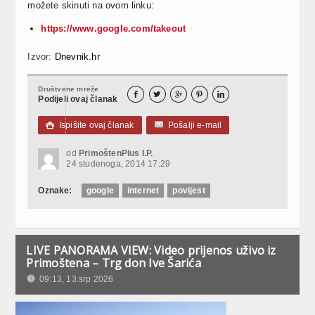
možete skinuti na ovom linku:
https://www.google.com/takeout
Izvor:
Dnevnik.hr
Društvene mreže





Podijeli ovaj članak
Ispišite ovaj članak
Pošalji e-mail

od
PrimoštenPlus I.P.
24 studenoga, 2014 17:29
Oznake:
google
internet
povijest
LIVE PANORAMA VIEW: Video prijenos uživo iz
Primoštena – Trg don Ive Šarića
09:13, 13.srp 2026