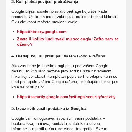
3. Kompletna povijest pretraživanja
Google bilježi apsolutno svaku pretragu koju ste ikada
napravili. Uz to, snima i svaki oglas na koji ste ikad kliknuli.
Ovu aktivnost možete provjeriti ovdje:
https://history.google.com
Znate li koliko ljudi svaki mjesec gugla ‘Zašto sam se
oženio?’
4. Uređaji koji su pristupali vašem Google računu
Ako vas brine je li netko drugi pristupao vašem Google
računu, to vrlo lako možete provjeriti na niže navedenom
linku koji će izbaciti kompletan popis svih uređaja s kojih se
ikad pristupalo vašem Google računu, uključujući i lokaciju s
koje se pristupalo:
https://security.google.com/settings/security/activity
5. Izvoz svih vaših podataka iz Googlea
Google vam omogućava izvoz svih vaših podataka –
bookmarksa, mailova, kontakta, datoteka u driveu,
informacija o profilu, Youtube videe, fotografije. Sve to