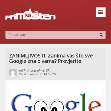
☰
ZANIMLJIVOSTI: Zanima vas što sve
Google zna o vama? Provjerite
od
PrimoštenPlus I.P.
24 studenoga, 2014 17:29