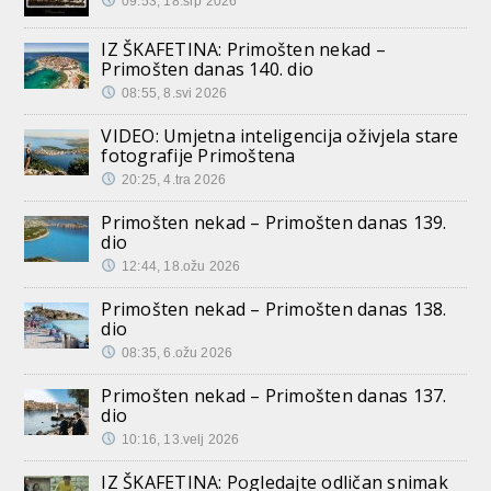
09:53, 18.srp 2026
IZ ŠKAFETINA: Primošten nekad –
Primošten danas 140. dio
08:55, 8.svi 2026
VIDEO: Umjetna inteligencija oživjela stare
fotografije Primoštena
20:25, 4.tra 2026
Primošten nekad – Primošten danas 139.
dio
12:44, 18.ožu 2026
Primošten nekad – Primošten danas 138.
dio
08:35, 6.ožu 2026
Primošten nekad – Primošten danas 137.
dio
10:16, 13.velj 2026
IZ ŠKAFETINA: Pogledajte odličan snimak