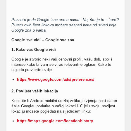
Poznato je da Google ‘zna sve o nama’. No, što je to – ‘sve’?
Putem ovih šest linkova možete saznati neke od stvari koje
Google zna o vama.
Google sve vidi – Google sve zna
1. Kako vas Google vidi
Google je stvorio neki vaš osnovni profil, vašu dob, spol i
interese kako bi vam servirao relevantne oglase. Kako to
izgleda provjerite ovdje:
https://www.google.com/ads/preferences/
2. Povijest vaših lokacija
Koristite li Android mobilni uređaj velika je vjerojatnost da on
šalje Googleu podatke o vašoj lokaciji. Cijelu svoju povijest
lokaciju možete pogledati na sljedećem linku:
https://maps.google.com/locationhistory