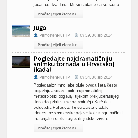
jedan do dva dana. Mi se nadamo da se radi o
Pročitaj cijeli članak
▸
Jugo
PrimoštenPlus I.P.
09:19, 30.srp 2014
Pročitaj cijeli članak
▸
Pogledajte najdramatičniju
snimku tornada u Hrvatskoj
ikada!
PrimoštenPlus I.P.
09:04, 30.srp 2014
PogledaaIznimno jake oluje ovoga ljeta često
pogađaju Jadran. Ipak, najdramatičniji
meteorološki događaji tijekom prekjučerašnjeg
dana događali su se na području Korčule i
poluotoka Pelješca. Tu su zaista vladale
ekstremne vremenske pojave koje mogu načiniti
materijalnu štetu i ugroziti ljudske živote.
Pročitaj cijeli članak
▸