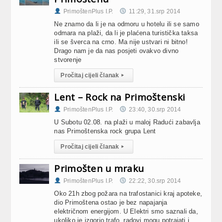
PrimoštenPlus I.P.
11:29, 31.srp 2014
Ne znamo da li je na odmoru u hotelu ili se samo
odmara na plaži, da li je plaćena turistička taksa
ili se šverca na crno. Ma nije ustvari ni bitno!
Drago nam je da nas posjeti ovakvo divno
stvorenje
Pročitaj cijeli članak
▸
Lent – Rock na Primoštenski
PrimoštenPlus I.P.
23:40, 30.srp 2014
U Subotu 02.08. na plaži u maloj Radući zabavlja
nas Primoštenska rock grupa Lent
Pročitaj cijeli članak
▸
Primošten u mraku
PrimoštenPlus I.P.
22:22, 30.srp 2014
Oko 21h zbog požara na trafostanici kraj apoteke,
dio Primoštena ostao je bez napajanja
električnom energijom. U Elektri smo saznali da,
ukoliko je izgorio trafo, radovi mogu potrajati i