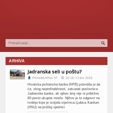
ARHIVA
Jadranska seli u poštu?
PrimoštenPlus I.P.
20:18, 13.pro 2018
Hrvatska poštanska banka (HPB) potvrdila je da
će, zbog neprofitabilnosti, zatvarati poslovnice
Jadranske banke, ali njihov broj nije ni približno
80 posto ukupne mreže. Njihov je to odgovor na
tvrdnje koje je iznijela vijećnica Ljubica Kardum
(HSU) na prošloj sjednici