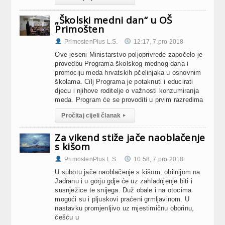
„Školski medni dan“ u OŠ
Primošten
PrimostenPlus L.S.
12:17, 7.pro 2018
Ove jeseni Ministarstvo poljoprivrede započelo je
provedbu Programa školskog mednog dana i
promociju meda hrvatskih pčelinjaka u osnovnim
školama. Cilj Programa je potaknuti i educirati
djecu i njihove roditelje o važnosti konzumiranja
meda. Program će se provoditi u prvim razredima
Pročitaj cijeli članak
▸
Za vikend stiže jače naoblačenje
s kišom
PrimostenPlus L.S.
10:58, 7.pro 2018
U subotu jače naoblačenje s kišom, obilnijom na
Jadranu i u gorju gdje će uz zahladnjenje biti i
susnježice te snijega. Duž obale i na otocima
mogući su i pljuskovi praćeni grmljavinom. U
nastavku promjenljivo uz mjestimičnu oborinu,
češću u