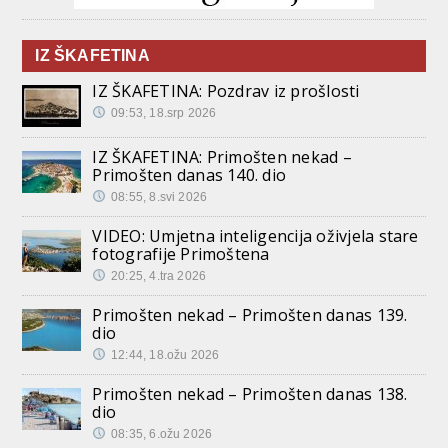
IZ ŠKAFETINA
IZ ŠKAFETINA: Pozdrav iz prošlosti
09:53, 18.srp 2026
IZ ŠKAFETINA: Primošten nekad –
Primošten danas 140. dio
08:55, 8.svi 2026
VIDEO: Umjetna inteligencija oživjela stare
fotografije Primoštena
20:25, 4.tra 2026
Primošten nekad – Primošten danas 139.
dio
12:44, 18.ožu 2026
Primošten nekad – Primošten danas 138.
dio
08:35, 6.ožu 2026