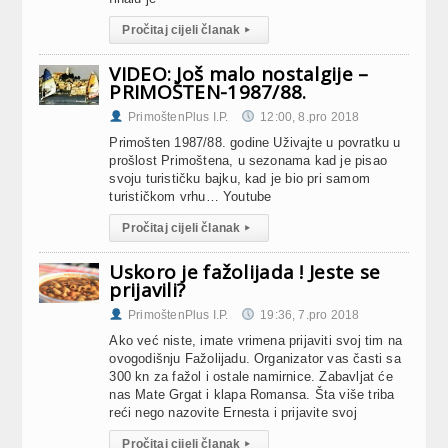
Pročitaj cijeli članak
▸
VIDEO: Još malo nostalgije –
PRIMOŠTEN-1987/88.
PrimoštenPlus I.P.
12:00, 8.pro 2018
Primošten 1987/88. godine Uživajte u povratku u
prošlost Primoštena, u sezonama kad je pisao
svoju turističku bajku, kad je bio pri samom
turističkom vrhu… Youtube
Pročitaj cijeli članak
▸
Uskoro je fažolijada ! Jeste se
prijavili?
PrimoštenPlus I.P.
19:36, 7.pro 2018
Ako već niste, imate vrimena prijaviti svoj tim na
ovogodišnju Fažolijadu. Organizator vas časti sa
300 kn za fažol i ostale namirnice. Zabavljat će
nas Mate Grgat i klapa Romansa. Šta više triba
reći nego nazovite Ernesta i prijavite svoj
Pročitaj cijeli članak
▸