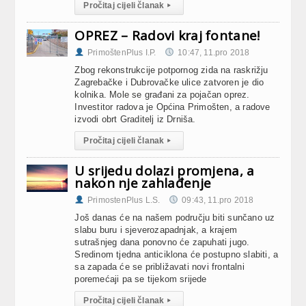
Pročitaj cijeli članak
▸
OPREZ – Radovi kraj fontane!
PrimoštenPlus I.P.
10:47, 11.pro 2018
Zbog rekonstrukcije potpornog zida na raskrižju
Zagrebačke i Dubrovačke ulice zatvoren je dio
kolnika. Mole se građani za pojačan oprez.
Investitor radova je Općina Primošten, a radove
izvodi obrt Graditelj iz Drniša.
Pročitaj cijeli članak
▸
U srijedu dolazi promjena, a
nakon nje zahlađenje
PrimostenPlus L.S.
09:43, 11.pro 2018
Još danas će na našem području biti sunčano uz
slabu buru i sjeverozapadnjak, a krajem
sutrašnjeg dana ponovno će zapuhati jugo.
Sredinom tjedna anticiklona će postupno slabiti, a
sa zapada će se približavati novi frontalni
poremećaji pa se tijekom srijede
Pročitaj cijeli članak
▸