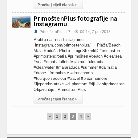
Pročitaj cijeli članak
▸
PrimoštenPlus fotografije na
Instagramu
PrimoštenPlus I.P.
09:14, 7.pro 2018
Pratite nas i na Instagramu –
instagram.com/primostenplus/ Plaža/Beach
Mala Raduča Photo: Luigi Shkreli© #primosten
#primostencroatia #primošten #beach #clearsea
#sea #croatiafulloflife #beautifulcroatia
#clearwater #malaraduča #summer #dalmatia
#drone #fromabove #dronephoto
#tourquoisecolour #travel #prozirnomore
#ljepotehrvatske #djiphantom #dji #visitprimosten
Objavu dijeli Primošten Plus
Pročitaj cijeli članak
▸
1
2
3
4
◂
▸