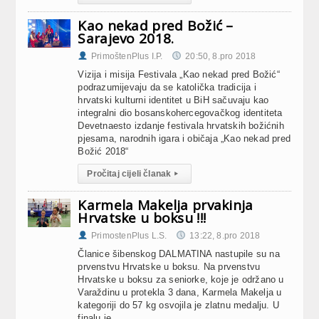
Kao nekad pred Božić –
Sarajevo 2018.
PrimoštenPlus I.P.
20:50, 8.pro 2018
Vizija i misija Festivala „Kao nekad pred Božić“
podrazumijevaju da se katolička tradicija i
hrvatski kulturni identitet u BiH sačuvaju kao
integralni dio bosanskohercegovačkog identiteta
Devetnaesto izdanje festivala hrvatskih božićnih
pjesama, narodnih igara i običaja „Kao nekad pred
Božić 2018“
Pročitaj cijeli članak
▸
Karmela Makelja prvakinja
Hrvatske u boksu !!!
PrimostenPlus L.S.
13:22, 8.pro 2018
Članice šibenskog DALMATINA nastupile su na
prvenstvu Hrvatske u boksu. Na prvenstvu
Hrvatske u boksu za seniorke, koje je održano u
Varaždinu u protekla 3 dana, Karmela Makelja u
kategoriji do 57 kg osvojila je zlatnu medalju. U
finalu je